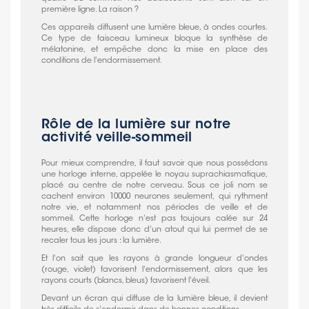
première ligne. La raison ?
Ces appareils diffusent une lumière bleue, à ondes courtes.
Ce type de faisceau lumineux bloque la synthèse de
mélatonine, et empêche donc la mise en place des
conditions de l'endormissement.
Rôle de la lumière sur notre
activité veille-sommeil
Pour mieux comprendre, il faut savoir que nous possédons
une horloge interne, appelée le noyau suprachiasmatique,
placé au centre de notre cerveau. Sous ce joli nom se
cachent environ 10000 neurones seulement, qui rythment
notre vie, et notamment nos périodes de veille et de
sommeil. Cette horloge n'est pas toujours calée sur 24
heures, elle dispose donc d'un atout qui lui permet de se
recaler tous les jours : la lumière.
Et l'on sait que les rayons à grande longueur d'ondes
(rouge, violet) favorisent l'endormissement, alors que les
rayons courts (blancs, bleus) favorisent l'éveil.
Devant un écran qui diffuse de la lumière bleue, il devient