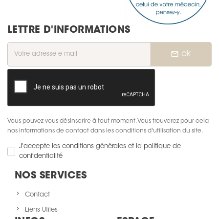
LETTRE D'INFORMATIONS
mail_outline
ok
Vous pouvez vous désinscrire à tout moment. Vous trouverez pour cela
nos informations de contact dans les conditions d'utilisation du site.
J'accepte les conditions générales et la politique de
confidentialité
NOS SERVICES
Contact
Liens Utiles