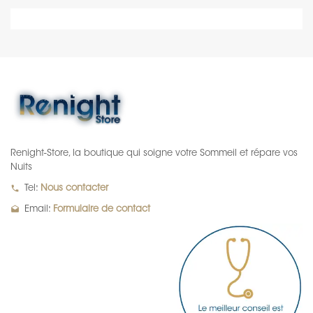
Renight-Store, la boutique qui soigne votre Sommeil et répare vos
Nuits
local_phone
Tel:
Nous contacter
drafts
Email:
Formulaire de contact