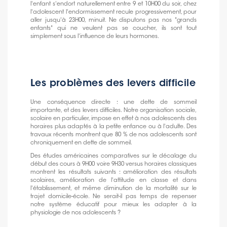
l'enfant s'endort naturellement entre 9 et 10H00 du soir, chez
l'adolescent l'endormissement recule progressivement, pour
aller jusqu'à 23H00, minuit. Ne disputons pas nos "grands
enfants" qui ne veulent pas se coucher, ils sont tout
simplement sous l'influence de leurs hormones.
Les problèmes des levers difficile
Une conséquence directe : une dette de sommeil
importante, et des levers difficiles. Notre organisation sociale,
scolaire en particulier, impose en effet à nos adolescents des
horaires plus adaptés à la petite enfance ou à l'adulte. Des
travaux récents montrent que 80 % de nos adolescents sont
chroniquement en dette de sommeil.
Des études américaines comparatives sur le décalage du
début des cours à 9H00 voire 9H30 versus horaires classiques
montrent les résultats suivants : amélioration des résultats
scolaires, amélioration de l'attitude en classe et dans
l'établissement, et même diminution de la mortalité sur le
trajet domicile-école. Ne serait-il pas temps de repenser
notre système éducatif pour mieux les adapter à la
physiologie de nos adolescents ?