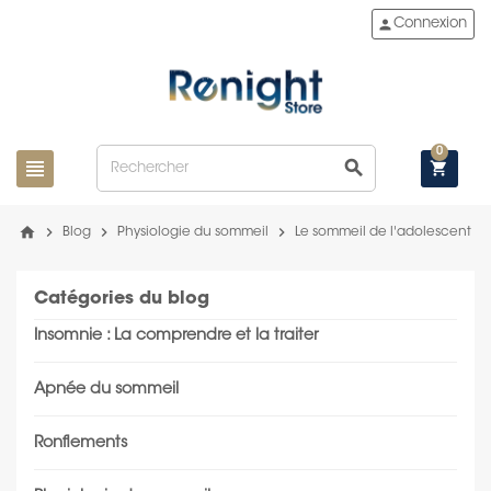
person
Connexion
0
view_headline
search
shopping_cart
home
chevron_right
chevron_right
chevron_right
Blog
Physiologie du sommeil
Le sommeil de l'adolescent
Catégories du blog
Insomnie : La comprendre et la traiter
Apnée du sommeil
Ronflements