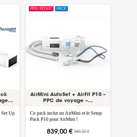
PRIX RÉDUIT
PACK
ack
AirMini AutoSet + AirFit P10 –
ge...
PPC de voyage –...
n Set Up
Ce pack inclut un AirMini et le Setup
Pack P10 pour AirMini !
839,00 €
989,00 €