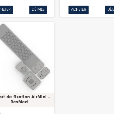
HETER
DÉTAILS
ACHETER
DÉT
rt de fixation AirMini –
ResMed