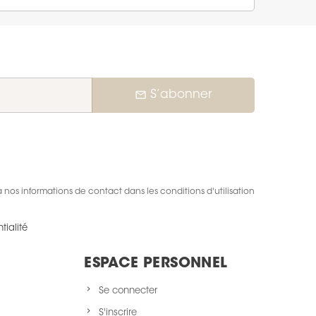
mail_outline
S’abonner
nos informations de contact dans les conditions d'utilisation
tialité
ESPACE PERSONNEL
Se connecter
S'inscrire