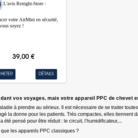
L'avis Renight-Store :
acer votre AirMini en sécurité,
vous soyez !
39,00 €
HETER
DÉTAILS
ndant vos voyages, mais votre
appareil PPC
de chevet e
adie à prendre au sérieux. Il est nécessaire de se traiter tout
é la donne pour les patients. Très compactes, elles tiennent d
a été pensé pour être réduit : le
circuit
, l'
humidificateur
,...
 que les appareils PPC classiques ?