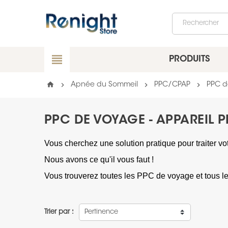
view_headline
PRODUITS
home
chevron_right
chevron_right
chevron_right
Apnée du Sommeil
PPC/CPAP
PPC d
PPC DE VOYAGE - APPAREIL 
Vous cherchez une solution pratique pour traiter 
Nous avons ce qu'il vous faut !
Vous trouverez toutes les PPC de voyage et tous leu
Trier par :
Pertinence