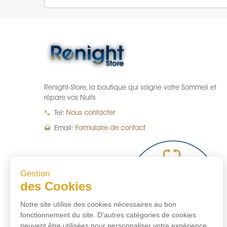
Renight-Store, la boutique qui soigne votre Sommeil et
répare vos Nuits
local_phone
Tel:
Nous contacter
drafts
Email:
Formulaire de contact
Gestion
des Cookies
Notre site utilise des cookies nécessaires au bon
fonctionnement du site. D’autres catégories de cookies
peuvent être utilisées pour personnaliser votre expérience,