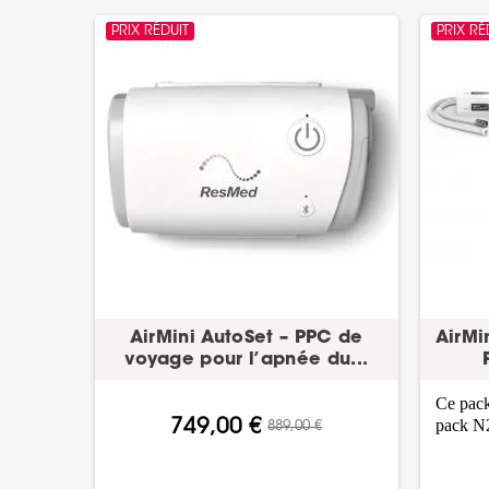
PRIX RÉDUIT
PRIX RÉ
AirMini AutoSet – PPC de
AirMi
voyage pour l’apnée du...
Ce pack
pack N
749,00 €
889,00 €