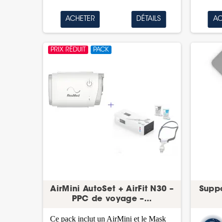
ACHETER
DÉTAILS
AC
PRIX RÉDUIT
PACK
AirMini AutoSet + AirFit N30 –
Suppo
PPC de voyage –...
Ce pack inclut un AirMini et le Mask