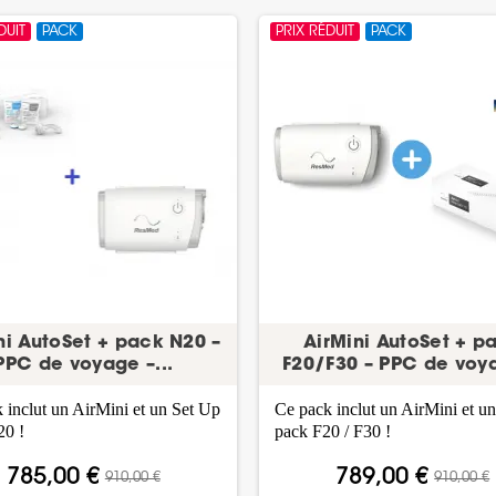
DUIT
PACK
PRIX RÉDUIT
PACK
ni AutoSet + pack N20 –
AirMini AutoSet + p
PPC de voyage –...
F20/F30 – PPC de voya
 inclut un AirMini et un Set Up
Ce pack inclut un AirMini et u
20 !
pack F20 / F30 !
785,00 €
789,00 €
910,00 €
910,00 €