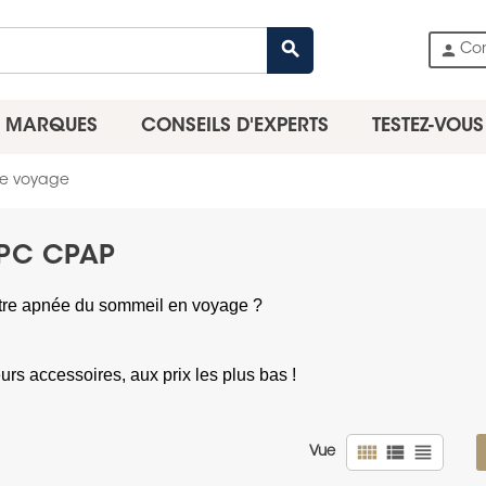
search
person
Co
MARQUES
CONSEILS D'EXPERTS
TESTEZ-VOUS
e voyage
PPC CPAP
votre apnée du sommeil en voyage ?
rs accessoires, aux prix les plus bas !
view_comfy
view_list
view_headline
Vue