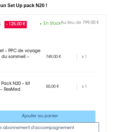
t un Set Up pack N20 !
Au lieu de 799,00 €
En Stock
€
- 125,00 €
Set – PPC de voyage
 du sommeil –
749,00 €
x 1
 Pack N20 – kit
50,00 €
x 1
 – ResMed
Ajouter au panier
tre abonnement d'accompagnement