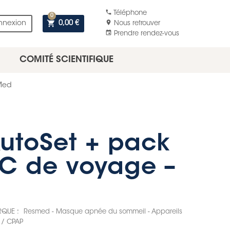
phone
Téléphone
0
shopping_cart
location_on
nnexion
0,00 €
Nous retrouver
event
Prendre rendez-vous
COMITÉ SCIENTIFIQUE
sMed
AutoSet + pack
PC de voyage –
QUE :
Resmed - Masque apnée du sommeil - Appareils
 / CPAP