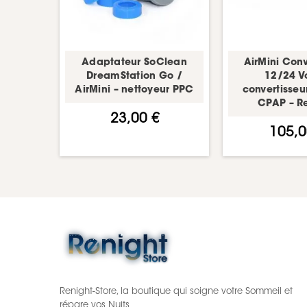
Adaptateur SoClean
AirMini Conv
DreamStation Go /
12/24 Vo
AirMini – nettoyeur PPC
convertisseu
CPAP – R
23,00 €
105,0
Renight-Store, la boutique qui soigne votre Sommeil et
répare vos Nuits