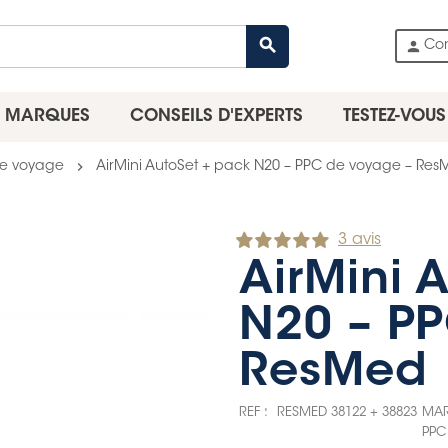
search
person
Co
MARQUES
CONSEILS D'EXPERTS
TESTEZ-VOUS
chevron_right
e voyage
AirMini AutoSet + pack N20 – PPC de voyage – Re
3 avis
AirMini 
N20 – P
ResMed
REF :
RESMED 38122 + 38823
MAR
PPC