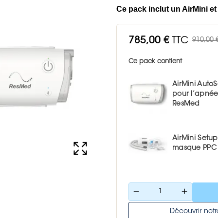
Ce pack inclut un AirMini e
785,00 €
TTC
910,00 
Ce pack contient
AirMini Auto
pour l’apnée
ResMed
AirMini Setup
masque PPC
remove
add
Découvrir no