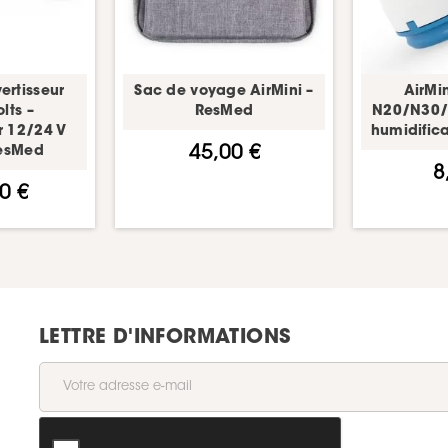
ertisseur
Sac de voyage AirMini –
AirMi
lts –
ResMed
N20/N30/
r 12/24 V
humidific
45,00 €
esMed
8
0 €
LETTRE D'INFORMATIONS