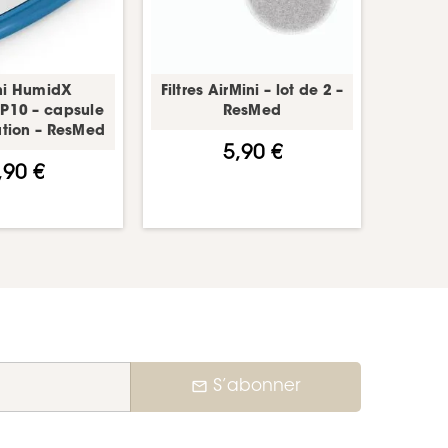
ni HumidX
Filtres AirMini – lot de 2 –
P10 – capsule
ResMed
ation – ResMed
5,90 €
,90 €
mail_outline
S’abonner