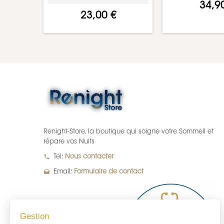
34,9
23,00 €
Renight-Store, la boutique qui soigne votre Sommeil et
répare vos Nuits
local_phone
Tel:
Nous contacter
drafts
Email:
Formulaire de contact
Gestion