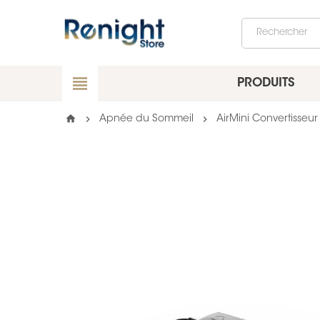
view_headline
PRODUITS
home
chevron_right
chevron_right
Apnée du Sommeil
AirMini Convertisseu