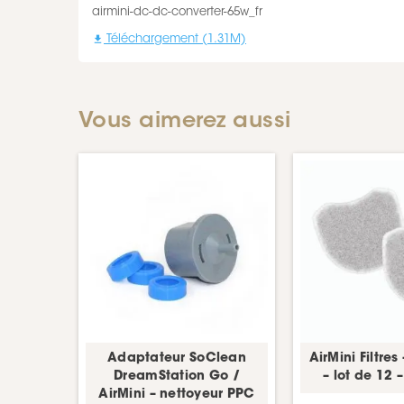
airmini-dc-dc-converter-65w_fr

Téléchargement (1.31M)
Vous aimerez aussi
Adaptateur SoClean
AirMini Filtres 
DreamStation Go /
– lot de 12
AirMini – nettoyeur PPC