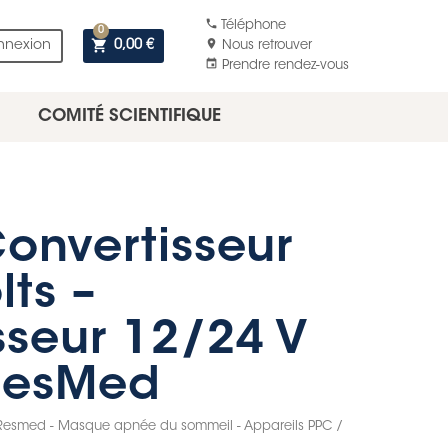
phone
Téléphone
0
shopping_cart
location_on
nnexion
0,00 €
Nous retrouver
event
Prendre rendez-vous
COMITÉ SCIENTIFIQUE
Convertisseur
lts –
sseur 12/24 V
ResMed
Resmed - Masque apnée du sommeil - Appareils PPC /