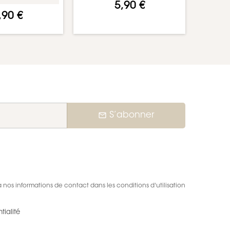
5,90 €
,90 €
mail_outline
S’abonner
nos informations de contact dans les conditions d'utilisation
tialité