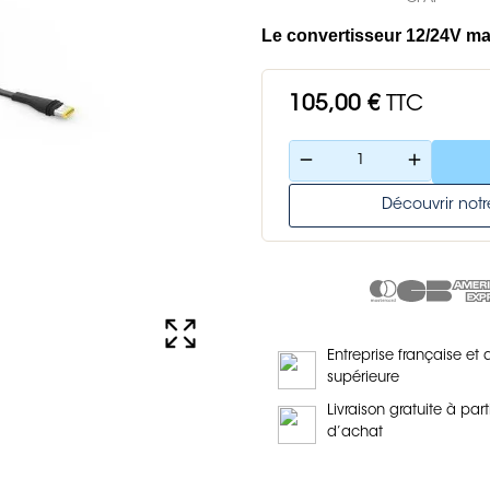
Le convertisseur 12/24V mal
105,00 €
TTC
remove
add
Découvrir no
Entreprise française et 
supérieure
Livraison gratuite à part
d’achat