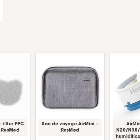
– filtre PPC
Sac de voyage AirMini –
AirMi
 – ResMed
ResMed
N20/N30/
humidific