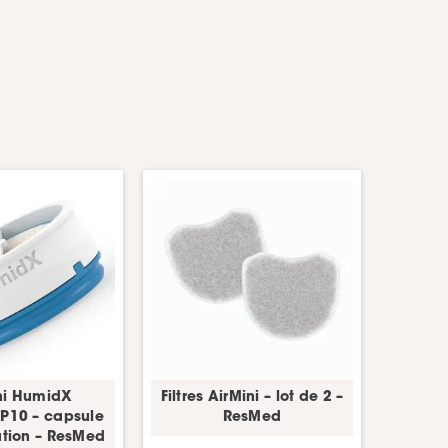
ni HumidX
Filtres AirMini – lot de 2 –
P10 – capsule
ResMed
ation – ResMed