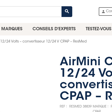
search
person
Co
MARQUES
CONSEILS D'EXPERTS
TESTEZ-VOUS
r 12/24 Volts – convertisseur 12/24 V CPAP – ResMed
AirMini 
12/24 Vo
converti
CPAP – 
REF :
RESMED 38839
MARQUE :
CPAP