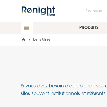
view_headline
PRODUITS
home
chevron_right
Liens Utiles
Si vous avez besoin d'approfondir vos 
sites souvent institutionnels et référen