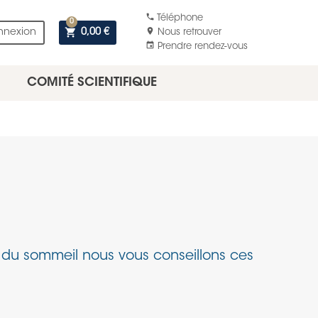
phone
Téléphone
0
shopping_cart
location_on
nnexion
0,00 €
Nous retrouver
event
Prendre rendez-vous
COMITÉ SCIENTIFIQUE
s du sommeil nous vous conseillons ces