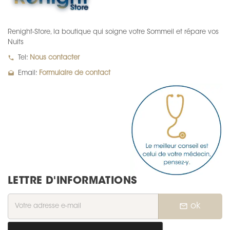
Renight-Store, la boutique qui soigne votre Sommeil et répare vos
Nuits
local_phone
Tel:
Nous contacter
drafts
Email:
Formulaire de contact
LETTRE D'INFORMATIONS
mail_outline
ok