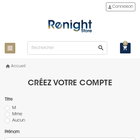
person
Connexion
0
view_headline
search
shopping_cart
home
Accueil
CRÉEZ VOTRE COMPTE
Titre
M
Mme
Aucun
Prénom