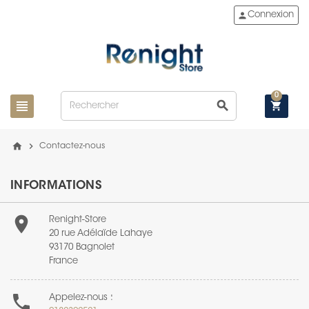
person
Connexion
0
view_headline
search
shopping_cart
home
chevron_right
Contactez-nous
INFORMATIONS

Renight-Store
20 rue Adélaïde Lahaye
93170 Bagnolet
France

Appelez-nous :