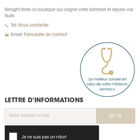
Renight-Store, la boutique qui soigne votre Sommeil et répare vos
Nuits
local_phone
Tel:
Nous contacter
drafts
Email:
Formulaire de contact
LETTRE D'INFORMATIONS
mail_outline
ok