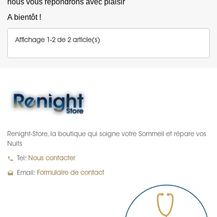
nous vous répondrons avec plaisir
A bientôt !
Affichage 1-2 de 2 article(s)
Renight-Store, la boutique qui soigne votre Sommeil et répare vos
Nuits
local_phone
Tel:
Nous contacter
drafts
Email:
Formulaire de contact