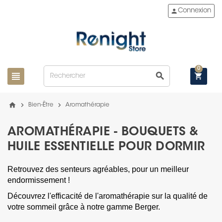
person
Connexion
0
view_headline
search
shopping_cart
home
chevron_right
chevron_right
Bien-Être
Aromathérapie
AROMATHÉRAPIE - BOUQUETS &
HUILE ESSENTIELLE POUR DORMIR
Retrouvez des senteurs agréables, pour un meilleur
endormissement !
Découvrez l'efficacité de l'aromathérapie sur la qualité de
votre sommeil grâce à notre gamme Berger.