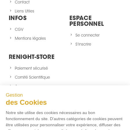
Contact
Liens Utiles
INFOS
ESPACE
PERSONNEL
CGV
Se connecter
Mentions légales
S'inscrire
RENIGHT-STORE
Paiement sécurisé
Comité Scientifique
A propos
Gestion
Nouveaux produits
des Cookies
sitemap
Notre site utilise des cookies nécessaires au bon
NOUS SUIVRE
fonctionnement du site. D’autres catégories de cookies peuvent
être utilisées pour personnaliser votre expérience, diffuser des
Facebook
Twitter
Instagram