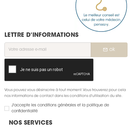
LETTRE D'INFORMATIONS
mail_outline
ok
Vous pouvez vous désinscrire à tout moment. Vous trouverez pour cela
nos informations de contact dans les conditions d'utilisation du site.
J'accepte les conditions générales et la politique de
confidentialité
NOS SERVICES