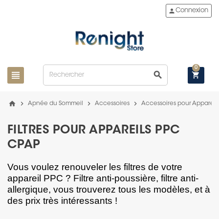
person
Connexion
0
view_headline
search
shopping_cart
home
chevron_right
chevron_right
chevron_right
Apnée du Sommeil
Accessoires
Accessoires pour Appareil
FILTRES POUR APPAREILS PPC
CPAP
Vous voulez renouveler les filtres de votre
appareil PPC ? Filtre anti-poussière, filtre anti-
allergique, vous trouverez tous les modèles, et à
des prix très intéressants !