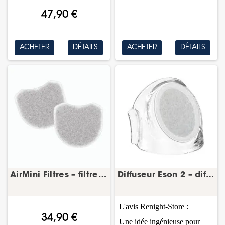
47,90 €
ACHETER
DÉTAILS
ACHETER
DÉTAILS
AirMini Filtres – filtre PPC – lot de 12 – ResMed
Diffuseur Eson 2 – diffuseur masque CPAP –...
L'avis Renight-Store :
34,90 €
Une idée ingénieuse pour