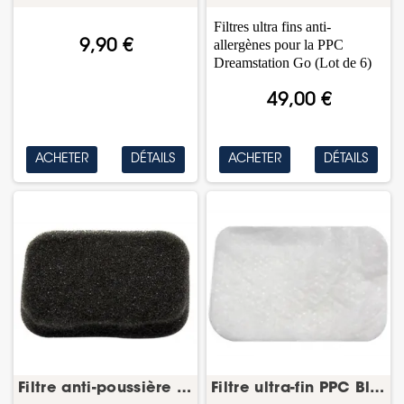
Filtres ultra fins anti-
allergènes pour la PPC
9,90 €
Dreamstation Go (Lot de 6)
49,00 €
ACHETER
DÉTAILS
ACHETER
DÉTAILS
Filtre anti-poussière PPC Blue-Devibiss
Filtre ultra-fin PPC Blue – antibactérien