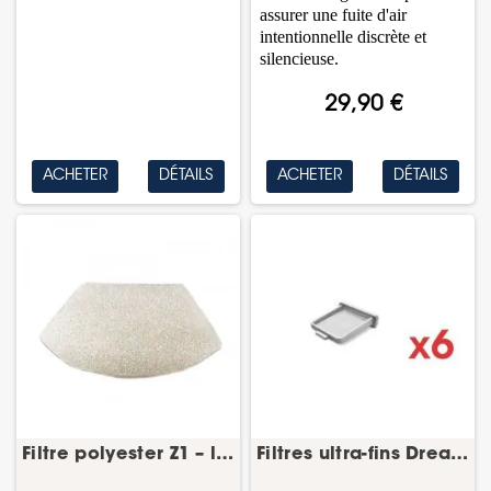
assurer une fuite d'air
intentionnelle discrète et
silencieuse.
29,90 €
ACHETER
DÉTAILS
ACHETER
DÉTAILS
Filtre polyester Z1 – lot de 2
Filtres ultra-fins DreamStation Go – lot de 6 –...