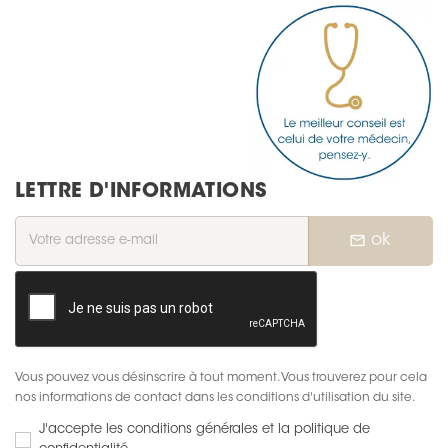
LETTRE D'INFORMATIONS
mail_outline
ok
Vous pouvez vous désinscrire à tout moment. Vous trouverez pour cela
nos informations de contact dans les conditions d'utilisation du site.
J'accepte les conditions générales et la politique de