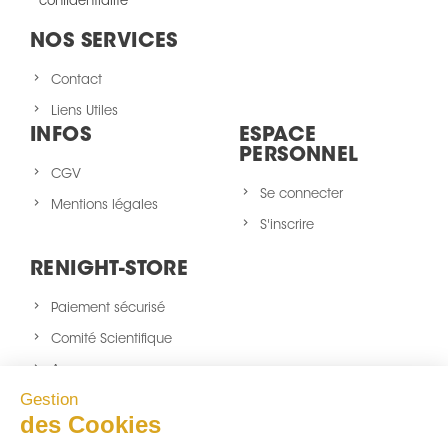
confidentialité
NOS SERVICES
Contact
Liens Utiles
INFOS
ESPACE
PERSONNEL
CGV
Se connecter
Mentions légales
S'inscrire
RENIGHT-STORE
Paiement sécurisé
Comité Scientifique
A propos
Gestion
Nouveaux produits
des Cookies
sitemap