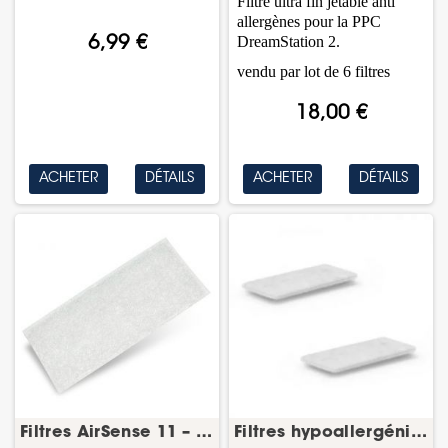
Filtre ultra fin jetable anti
allergènes pour la PPC
DreamStation 2.
6,99 €
vendu par lot de 6 filtres
18,00 €
ACHETER
DÉTAILS
ACHETER
DÉTAILS
Filtres AirSense 11 – lot de 2 – ResMed
Filtres hypoallergéniques AirSense 11 – lot de...