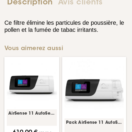
Description
Avis clients
Ce filtre élimine les particules de poussière, le
pollen et la fumée de tabac irritants.
Vous aimerez aussi
AirSense 11 AutoSet – machine PPC pour l’apnée du sommeil – ResMed
Pack AirSense 11 AutoSet + HumidAir – machine PPC avec humidificateur – ResMed