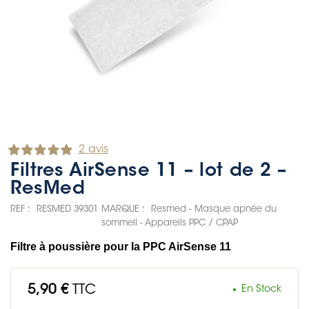
2 avis
Filtres AirSense 11 – lot de 2 –
ResMed
REF :
RESMED 39301
MARQUE :
Resmed - Masque apnée du
sommeil - Appareils PPC / CPAP
Filtre à poussière pour la PPC AirSense 11
5,90 €
TTC
En Stock