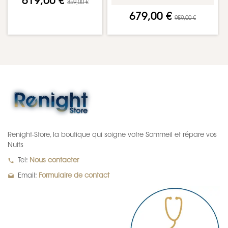
619,00 €
859,00 €
679,00 €
959,00 €
Renight-Store, la boutique qui soigne votre Sommeil et répare vos
Nuits
local_phone
Tel:
Nous contacter
drafts
Email:
Formulaire de contact