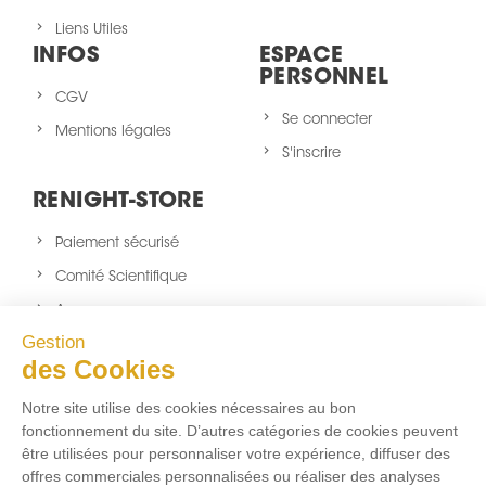
Liens Utiles
INFOS
ESPACE
PERSONNEL
CGV
Se connecter
Mentions légales
S'inscrire
RENIGHT-STORE
Paiement sécurisé
Comité Scientifique
A propos
Gestion
Nouveaux produits
des Cookies
sitemap
Notre site utilise des cookies nécessaires au bon
NOUS SUIVRE
fonctionnement du site. D’autres catégories de cookies peuvent
être utilisées pour personnaliser votre expérience, diffuser des
Facebook
Twitter
Instagram
offres commerciales personnalisées ou réaliser des analyses