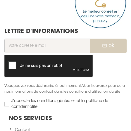
LETTRE D'INFORMATIONS
mail_outline
ok
Vous pouvez vous désinscrire à tout moment. Vous trouverez pour cela
nos informations de contact dans les conditions d'utilisation du site.
J'accepte les conditions générales et la politique de
confidentialité
NOS SERVICES
Contact