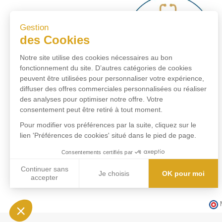
Gestion
des Cookies
Notre site utilise des cookies nécessaires au bon
fonctionnement du site. D’autres catégories de cookies
peuvent être utilisées pour personnaliser votre expérience,
diffuser des offres commerciales personnalisées ou réaliser
des analyses pour optimiser notre offre. Votre
consentement peut être retiré à tout moment.
Pour modifier vos préférences par la suite, cliquez sur le
lien 'Préférences de cookies' situé dans le pied de page.
Consentements certifiés par
Continuer sans
Je choisis
OK pour moi
accepter
Axeptio consent
Plateforme de Gestion du Consentement : Personnalisez vos Options
Notre plateforme vous permet d'adapter et de gérer vos paramètres de conf