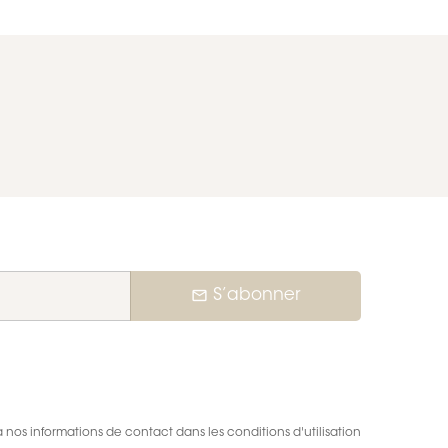
mail_outline
S’abonner
nos informations de contact dans les conditions d'utilisation