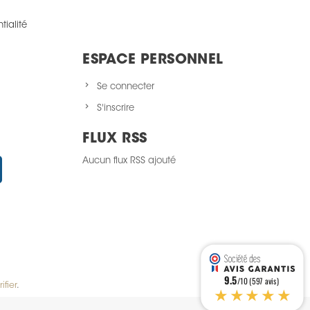
tialité
ESPACE PERSONNEL
Se connecter
S'inscrire
FLUX RSS
Aucun flux RSS ajouté
Instagram
9.5
/10 (597 avis)
ifier
.
★★★★★
alisez vos préférences pour contrôler la manière dont vos informations sont m