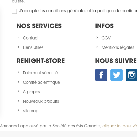
du site.
J'accepte les conditions générales et la politique de confiden
NOS SERVICES
INFOS
Contact
CGV
Liens Utiles
Mentions légales
RENIGHT-STORE
NOUS SUIVRE
Facebook
Twitter
Paiement sécurisé
Comité Scientifique
A propos
Nouveaux produits
sitemap
Marchand approuvé par la Société des Avis Garantis,
cliquez ici pour vér
identialité, en garantissant la conformité avec les réglementations. Personn