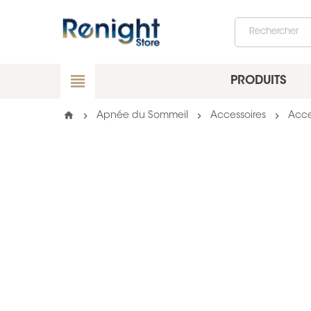
view_headline
PRODUITS
home
chevron_right
chevron_right
chevron_right
Apnée du Sommeil
Accessoires
Acce