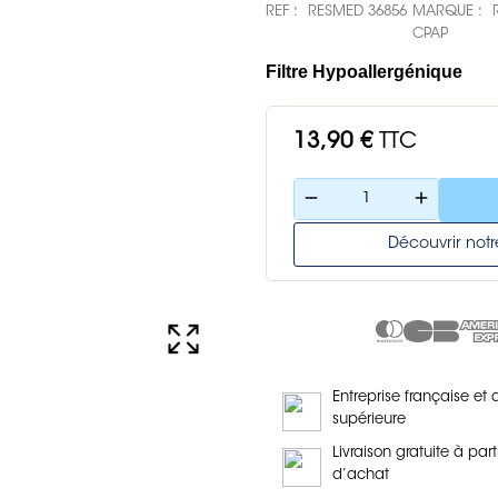
REF :
RESMED 36856
MARQUE :
CPAP
Filtre Hypoallergénique
13,90 €
TTC
remove
add
Découvrir no
Entreprise française et 
supérieure
Livraison gratuite à part
d’achat