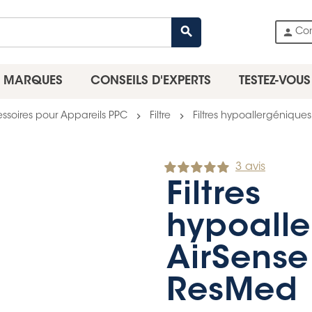
search
person
Co
MARQUES
CONSEILS D'EXPERTS
TESTEZ-VOUS
chevron_right
chevron_right
ssoires pour Appareils PPC
Filtre
Filtres hypoallergéniques
3 avis
Filtres
hypoall
AirSense 
ResMed