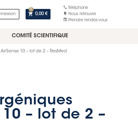
phone
Téléphone
0
shopping_cart
location_on
nnexion
0,00 €
Nous retrouver
event
Prendre rendez-vous
COMITÉ SCIENTIFIQUE
 AirSense 10 – lot de 2 – ResMed
ergéniques
10 – lot de 2 –