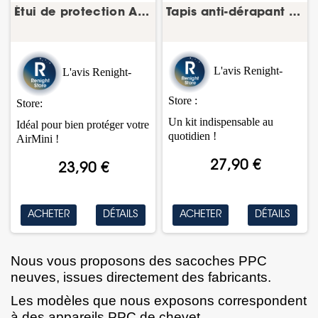
Étui de protection AirMini – ResMed
Tapis anti-dérapant et housse PPC/CPAP
L'a
vis Renight-
L'avis Renight-
Store :
Store:
Un kit indispensable au
Idéal pour bien protéger votre
quotidien !
AirMini !
27,90 €
23,90 €
ACHETER
DÉTAILS
ACHETER
DÉTAILS
Nous vous proposons des sacoches PPC
neuves, issues directement des fabricants.
Les modèles que nous exposons correspondent
à des
appareils PPC
de chevet.