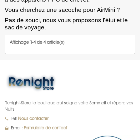
Vous cherchez une sacoche pour
AirMini
?
Pas de souci, nous vous proposons
l'
étui
et le
sac de voyage
.
Affichage 1-4 de 4 article(s)
Renight-Store, la boutique qui soigne votre Sommeil et répare vos
Nuits
local_phone
Tel:
Nous contacter
drafts
Email:
Formulaire de contact