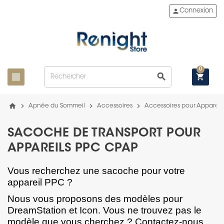
person
Connexion
0
view_headline
search
shopping_cart
home
chevron_right
chevron_right
chevron_right
Apnée du Sommeil
Accessoires
Accessoires pour Appareil
SACOCHE DE TRANSPORT POUR
APPAREILS PPC CPAP
Vous recherchez une sacoche pour votre
appareil PPC ?
Nous vous proposons des modèles pour
DreamStation et Icon. Vous ne trouvez pas le
modèle que vous cherchez ? Contactez-nous,