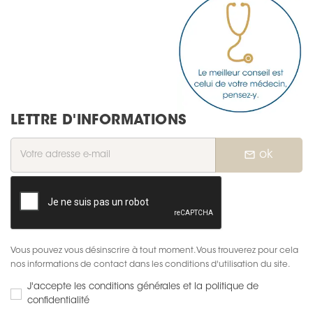
LETTRE D'INFORMATIONS
mail_outline
ok
Vous pouvez vous désinscrire à tout moment. Vous trouverez pour cela
nos informations de contact dans les conditions d'utilisation du site.
J'accepte les conditions générales et la politique de
confidentialité