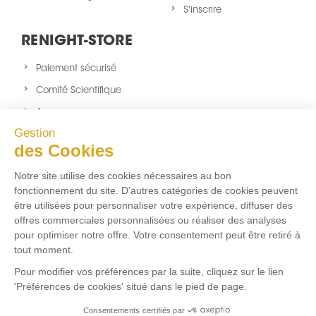
S'inscrire
RENIGHT-STORE
Paiement sécurisé
Comité Scientifique
A propos
Gestion
Nouveaux produits
des Cookies
sitemap
Notre site utilise des cookies nécessaires au bon
NOUS SUIVRE
fonctionnement du site. D’autres catégories de cookies peuvent
être utilisées pour personnaliser votre expérience, diffuser des
Facebook
Twitter
Instagram
offres commerciales personnalisées ou réaliser des analyses
pour optimiser notre offre. Votre consentement peut être retiré à
tout moment.
FLUX RSS
Pour modifier vos préférences par la suite, cliquez sur le lien
'Préférences de cookies' situé dans le pied de page.
Aucun flux RSS ajouté
Consentements certifiés par
Marchand approuvé par la Société des Avis Garantis,
cliquez ici