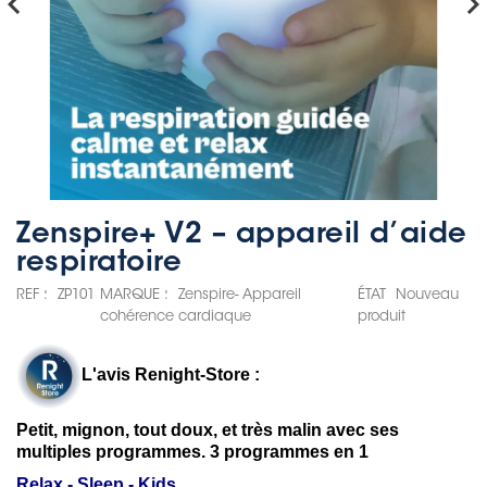
hevron_left
chevron_rig
Zenspire+ V2 – appareil d’aide
respiratoire
REF :
ZP101
MARQUE :
Zenspire- Appareil
ÉTAT
Nouveau
cohérence cardiaque
produit
L'avis Renight-Store :
Petit, mignon, tout doux, et très malin avec ses
multiples programmes. 3 programmes en 1
Relax - Sleep - Kids