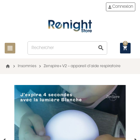
person
Connexion
0
view_headline
search
shopping_cart
home
chevron_right
chevron_right
Insomnies
Zenspire+ V2 – appareil d’aide respiratoire