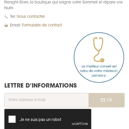
Renight-Store, la boutique qui soigne votre Sommeil et répare vos
Nuits
local_phone
Tel:
Nous contacter
drafts
Email:
Formulaire de contact
LETTRE D'INFORMATIONS
mail_outline
ok