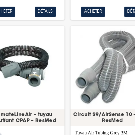
HETER
DÉTAILS
ACHETER
DÉT
imateLineAir – tuyau
Circuit S9/AirSense 10 
uffant CPAP – ResMed
ResMed
Tuyau Air Tubing Grey 3M