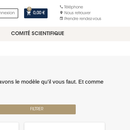
phone
Téléphone
0
shopping_cart
location_on
nnexion
0,00 €
Nous retrouver
event
Prendre rendez-vous
COMITÉ SCIENTIFIQUE
 avons le modèle qu'il vous faut. Et comme
FILTRER