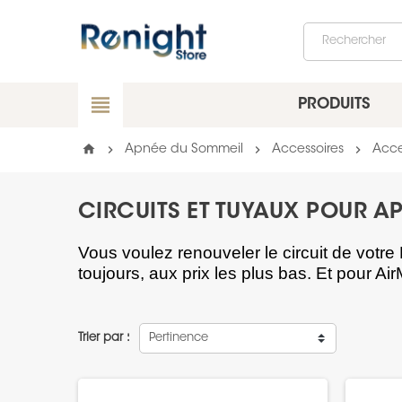
view_headline
PRODUITS
home
chevron_right
chevron_right
chevron_right
Apnée du Sommeil
Accessoires
Acce
CIRCUITS ET TUYAUX POUR A
Vous voulez renouveler le circuit de votr
toujours, aux prix les plus bas. Et pour AirM
Trier par :
Pertinence