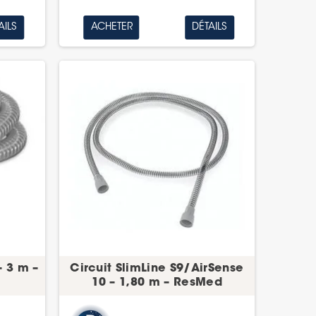
AILS
ACHETER
DÉTAILS
– 3 m –
Circuit SlimLine S9/AirSense
10 – 1,80 m – ResMed