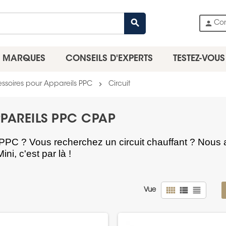
search
person
Co
MARQUES
CONSEILS D'EXPERTS
TESTEZ-VOUS
chevron_right
ssoires pour Appareils PPC
Circuit
PPAREILS PPC CPAP
e PPC ? Vous recherchez un circuit chauffant ? Nous
ini, c'est par
là
!
view_comfy
view_list
view_headline
Vue