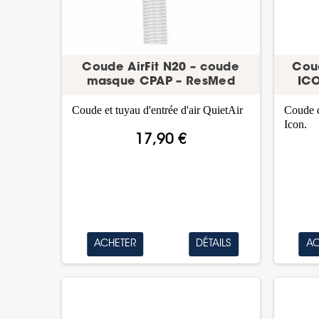
Coude AirFit N20 – coude
Coud
masque CPAP – ResMed
ICO
Coude et tuyau d'entrée d'air QuietAir
Coude d
Icon.
17,90 €
ACHETER
DÉTAILS
AC