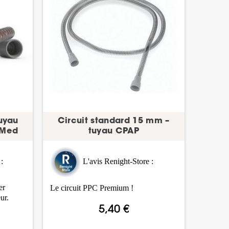
tuyau
Circuit standard 15 mm –
sMed
tuyau CPAP
:
L'avis Renight-Store :
er
Le circuit PPC Premium !
ur.
5,40 €