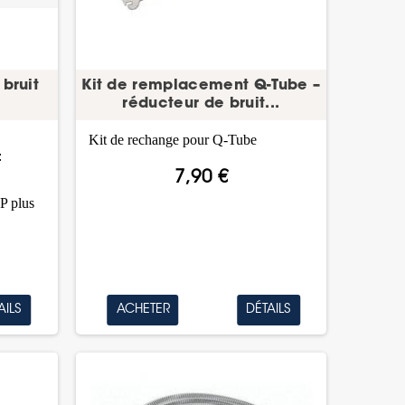
bruit
Kit de remplacement Q-Tube –
réducteur de bruit...
Kit de rechange pour Q-Tube
:
7,90 €
P plus
AILS
ACHETER
DÉTAILS