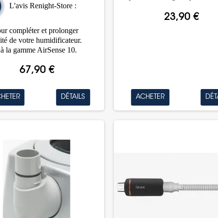
L'avis Renight-Store :
23,90 €
our compléter et prolonger
cité de votre humidificateur.
à la gamme AirSense 10.
67,90 €
HETER
DÉTAILS
ACHETER
DÉT