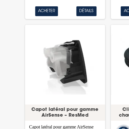
ACHETER
DÉTAILS
AC
Capot latéral pour gamme
Cl
AirSense – ResMed
cha
Capot latéral pour gamme AirSense