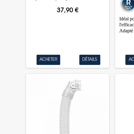
37,90 €
Idéal p
l'effica
Adapté 
ACHETER
DÉTAILS
AC