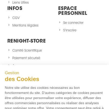
Liens Utiles
INFOS
ESPACE
PERSONNEL
CGV
Se connecter
Mentions légales
S'inscrire
RENIGHT-STORE
Comité Scientifique
Paiement sécurisé
A propos
Gestion
Nouveaux produits
des Cookies
sitemap
Notre site utilise des cookies nécessaires au bon
NOUS SUIVRE
fonctionnement du site. D’autres catégories de cookies peuvent
être utilisées pour personnaliser votre expérience, diffuser des
Facebook
Twitter
Instagram
offres commerciales personnalisées ou réaliser des analyses
pour optimiser notre offre. Votre consentement peut être retiré à