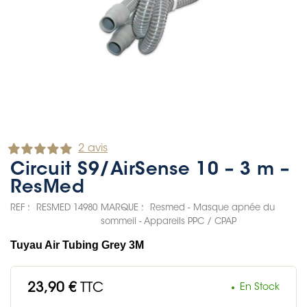
2 avis
Circuit S9/AirSense 10 – 3 m –
ResMed
REF :
RESMED 14980
MARQUE :
Resmed - Masque apnée du
sommeil - Appareils PPC / CPAP
Tuyau Air Tubing Grey 3M
23,90 €
TTC
En Stock