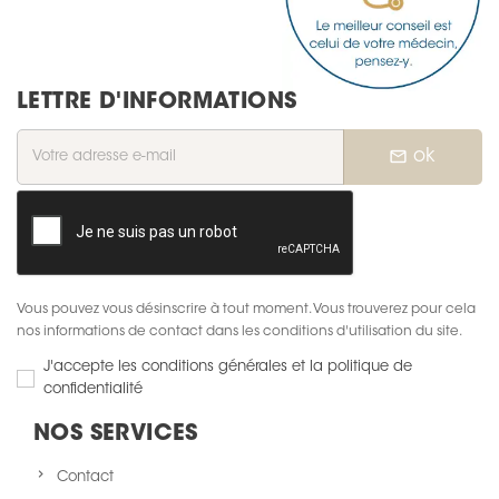
LETTRE D'INFORMATIONS
mail_outline
ok
Vous pouvez vous désinscrire à tout moment. Vous trouverez pour cela
nos informations de contact dans les conditions d'utilisation du site.
J'accepte les conditions générales et la politique de
confidentialité
NOS SERVICES
Contact