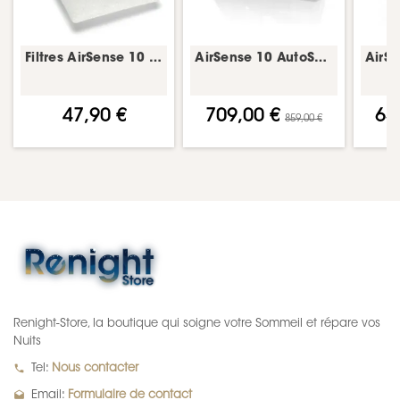
Filtres AirSense 10 – lot de 12 – ResMed
AirSense 10 AutoSet + HumidAir – machine PPC avec humidificateur – ResMed
47,90 €
709,00 €
65
859,00 €
Renight-Store, la boutique qui soigne votre Sommeil et répare vos
Nuits
local_phone
Tel:
Nous contacter
drafts
Email:
Formulaire de contact