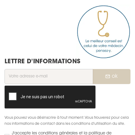
LETTRE D'INFORMATIONS
mail_outline
ok
Vous pouvez vous désinscrire à tout moment. Vous trouverez pour cela
nos informations de contact dans les conditions d'utilisation du site.
J'accepte les conditions générales et la politique de