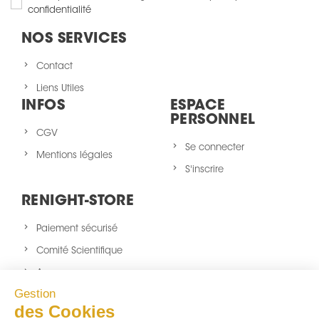
confidentialité
NOS SERVICES
Contact
Liens Utiles
INFOS
ESPACE
PERSONNEL
CGV
Se connecter
Mentions légales
S'inscrire
RENIGHT-STORE
Paiement sécurisé
Comité Scientifique
A propos
Gestion
Nouveaux produits
des Cookies
sitemap