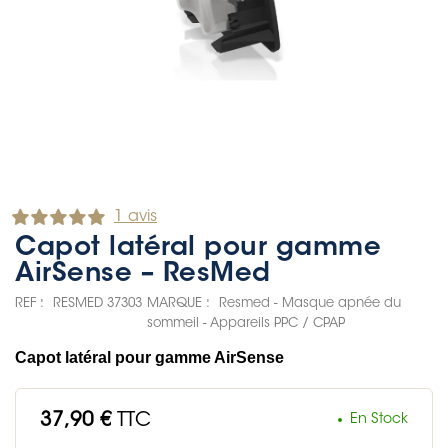
1 avis
Capot latéral pour gamme
AirSense – ResMed
REF :
RESMED 37303
MARQUE :
Resmed - Masque apnée du
sommeil - Appareils PPC / CPAP
Capot latéral pour gamme AirSense
37,90 €
TTC
En Stock