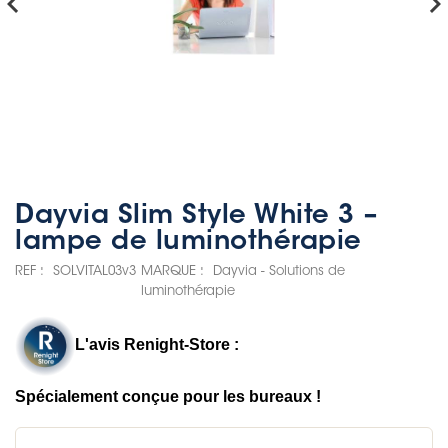
hevron_left
chevron_rig
Dayvia Slim Style White 3 –
lampe de luminothérapie
REF :
SOLVITAL03v3
MARQUE :
Dayvia - Solutions de
luminothérapie
L'avis Renight-Store :
Spécialement conçue pour les bureaux !