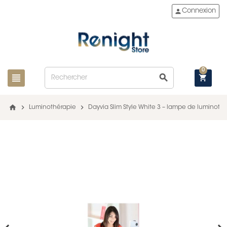
person
Connexion
0
view_headline
search
shopping_cart
home
chevron_right
chevron_right
Luminothérapie
Dayvia Slim Style White 3 – lampe de luminoth