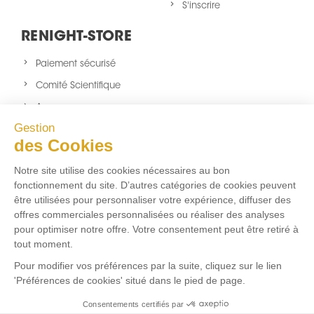
S'inscrire
RENIGHT-STORE
Paiement sécurisé
Comité Scientifique
A propos
Gestion
Nouveaux produits
des Cookies
sitemap
Notre site utilise des cookies nécessaires au bon
NOUS SUIVRE
fonctionnement du site. D’autres catégories de cookies peuvent
être utilisées pour personnaliser votre expérience, diffuser des
Facebook
Twitter
Instagram
offres commerciales personnalisées ou réaliser des analyses
pour optimiser notre offre. Votre consentement peut être retiré à
tout moment.
FLUX RSS
Pour modifier vos préférences par la suite, cliquez sur le lien
'Préférences de cookies' situé dans le pied de page.
Aucun flux RSS ajouté
Consentements certifiés par
Marchand approuvé par la Société des Avis Garantis,
cliquez ici