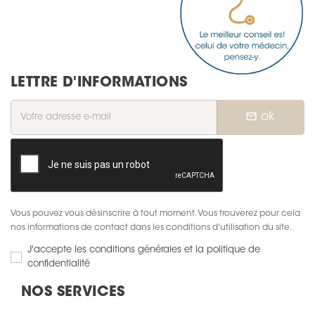
LETTRE D'INFORMATIONS
mail_outline
ok
Vous pouvez vous désinscrire à tout moment. Vous trouverez pour cela
nos informations de contact dans les conditions d'utilisation du site.
J'accepte les conditions générales et la politique de
confidentialité
NOS SERVICES