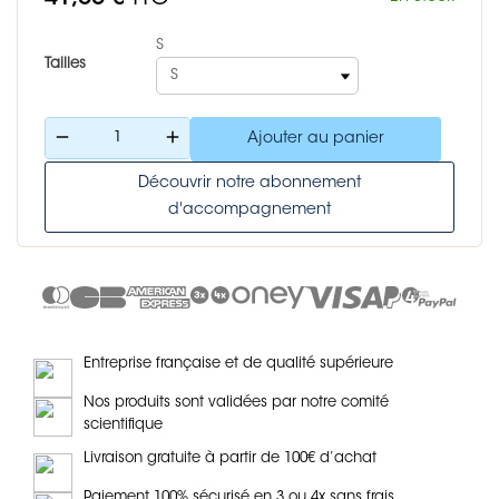
S
Tailles
remove
add
Ajouter au panier
Découvrir notre abonnement
d'accompagnement
Entreprise française et de qualité supérieure
Nos produits sont validées par notre comité
scientifique
Livraison gratuite à partir de 100€ d’achat
Paiement 100% sécurisé en 3 ou 4x sans frais