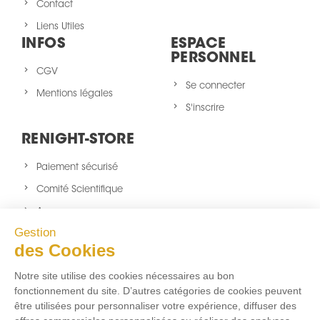
Contact
Liens Utiles
INFOS
ESPACE
PERSONNEL
CGV
Se connecter
Mentions légales
S'inscrire
RENIGHT-STORE
Paiement sécurisé
Comité Scientifique
A propos
Gestion
Nouveaux produits
des Cookies
sitemap
Notre site utilise des cookies nécessaires au bon
NOUS SUIVRE
fonctionnement du site. D’autres catégories de cookies peuvent
être utilisées pour personnaliser votre expérience, diffuser des
Facebook
Twitter
Instagram