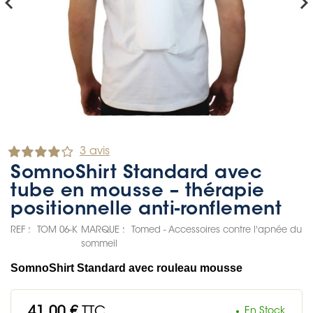
hevron_left
chevron_rig
3 avis
SomnoShirt Standard avec
tube en mousse – thérapie
positionnelle anti-ronflement
REF :
TOM 06-K
MARQUE :
Tomed - Accessoires contre l'apnée du
sommeil
SomnoShirt Standard avec rouleau mousse
41,00 €
TTC
En Stock