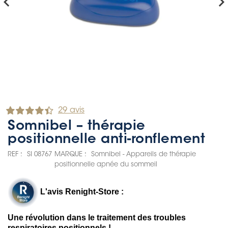
hevron_left
chevron_rig
29 avis
Somnibel – thérapie
positionnelle anti-ronflement
REF :
SI 08767
MARQUE :
Somnibel - Appareils de thérapie
positionnelle apnée du sommeil
L'avis Renight-Store :
Une révolution dans le traitement des troubles
respiratoires positionnels !