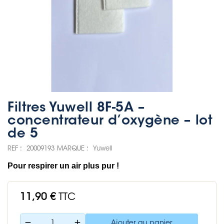
Filtres Yuwell 8F-5A –
concentrateur d’oxygène – lot
de 5
REF :
20009193
MARQUE :
Yuwell
Pour respirer un air plus pur !
11,90 €
TTC
remove
add
Ajouter au panier