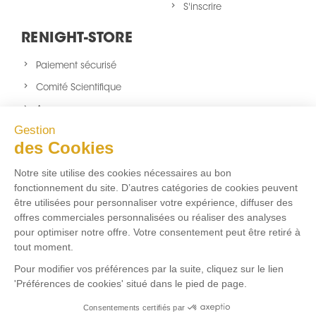
S'inscrire
RENIGHT-STORE
Paiement sécurisé
Comité Scientifique
A propos
Gestion
Nouveaux produits
des Cookies
sitemap
Notre site utilise des cookies nécessaires au bon
NOUS SUIVRE
fonctionnement du site. D’autres catégories de cookies peuvent
être utilisées pour personnaliser votre expérience, diffuser des
Facebook
Twitter
Instagram
offres commerciales personnalisées ou réaliser des analyses
pour optimiser notre offre. Votre consentement peut être retiré à
tout moment.
FLUX RSS
Pour modifier vos préférences par la suite, cliquez sur le lien
'Préférences de cookies' situé dans le pied de page.
Aucun flux RSS ajouté
Consentements certifiés par
Marchand approuvé par la Société des Avis Garantis,
cliquez ici