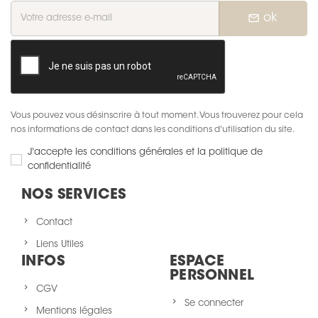
mail_outline
ok
Vous pouvez vous désinscrire à tout moment. Vous trouverez pour cela
nos informations de contact dans les conditions d'utilisation du site.
J'accepte les conditions générales et la politique de
confidentialité
NOS SERVICES
Contact
Liens Utiles
INFOS
ESPACE
PERSONNEL
CGV
Se connecter
Mentions légales