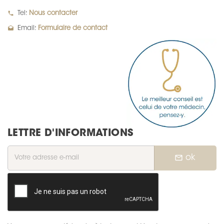
local_phone
Tel:
Nous contacter
drafts
Email:
Formulaire de contact
LETTRE D'INFORMATIONS
mail_outline
ok