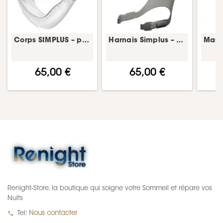
Corps SIMPLUS – pièce détachée masque CPAP – Fisher & Paykel
Harnais Simplus – harnais masque CPAP – Fisher & Paykel
65,00 €
65,00 €
Renight-Store, la boutique qui soigne votre Sommeil et répare vos
Nuits
local_phone
Tel:
Nous contacter