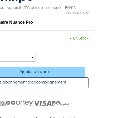
lips - Appareils PPC et masques apnée
EAN13
606959411692
aire Nuance Pro
En Stock
Ajouter au panier
tre abonnement d'accompagnement