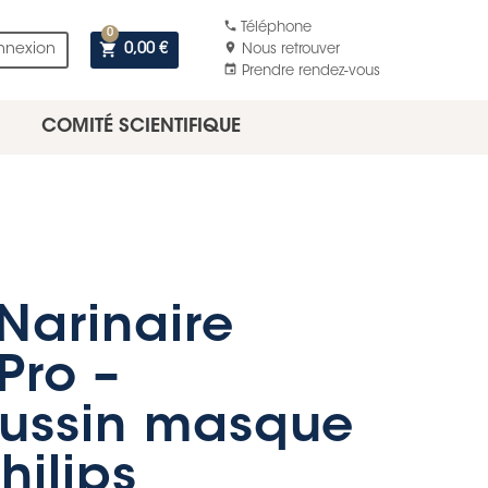
phone
Téléphone
0
shopping_cart
location_on
nnexion
0,00 €
Nous retrouver
event
Prendre rendez-vous
COMITÉ SCIENTIFIQUE
Narinaire
Pro –
oussin masque
hilips