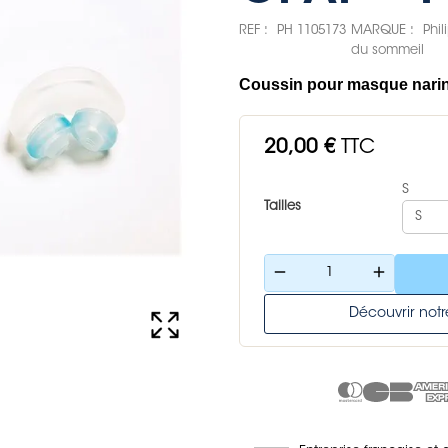
REF :
PH 1105173
MARQUE :
Phi
du sommeil
Coussin pour masque narin
20,00 €
TTC
S
Tailles
remove
add
Découvrir no