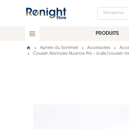
view_headline
PRODUITS
home
chevron_right
chevron_right
chevron_right
Apnée du Sommeil
Accessoires
Acce
chevron_right
Coussin Narinaire Nuance Pro – bulle/coussin m