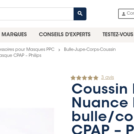
search
person
Co
MARQUES
CONSEILS D'EXPERTS
TESTEZ-VOUS
chevron_right
ssoires pour Masques PPC
Bulle-Jupe-Corps-Coussin
asque CPAP – Philips
3 avis
Coussin 
Nuance 
bulle/c
CPAP – P