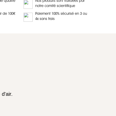
de qualité
Nos produits sont validées par
notre comité scientifique
ir de 100€
Paiement 100% sécurisé en 3 ou
4x sans frais
 d'air.