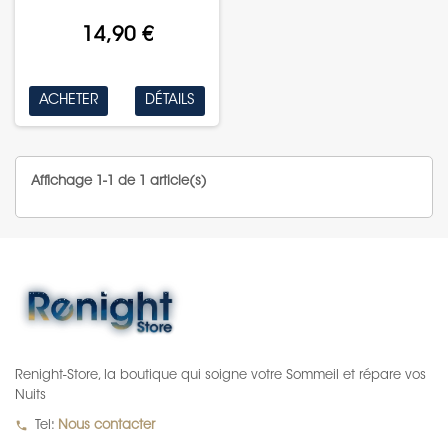
14,90 €
ACHETER
DÉTAILS
Affichage 1-1 de 1 article(s)
Renight-Store, la boutique qui soigne votre Sommeil et répare vos
Nuits
local_phone
Tel:
Nous contacter