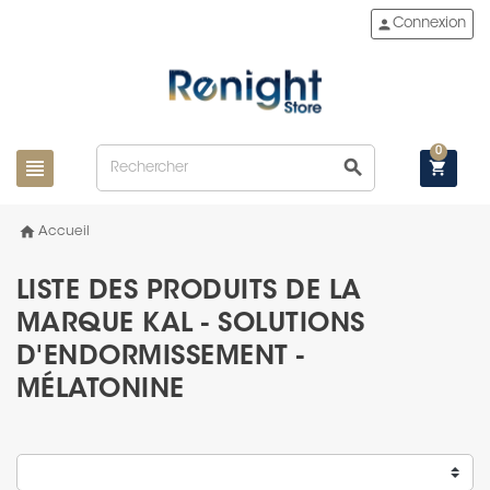
person
Connexion
0
view_headline
search
shopping_cart
home
Accueil
LISTE DES PRODUITS DE LA
MARQUE KAL - SOLUTIONS
D'ENDORMISSEMENT -
MÉLATONINE