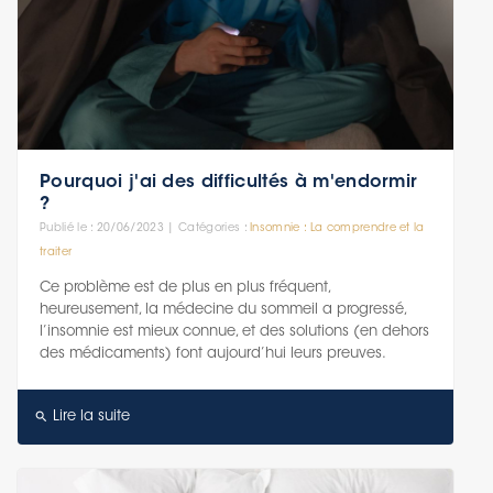
Pourquoi j'ai des difficultés à m'endormir
?
Publié le : 20/06/2023 | Catégories :
Insomnie : La comprendre et la
traiter
Ce problème est de plus en plus fréquent,
heureusement, la médecine du sommeil a progressé,
l’insomnie est mieux connue, et des solutions (en dehors
des médicaments) font aujourd’hui leurs preuves.
search
Lire la suite