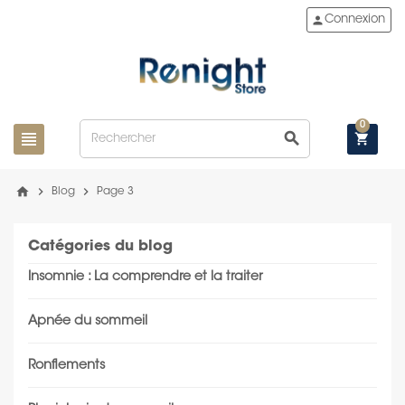
person
Connexion
0
view_headline
search
shopping_cart
home
chevron_right
chevron_right
Blog
Page 3
Catégories du blog
Insomnie : La comprendre et la traiter
Apnée du sommeil
Ronflements