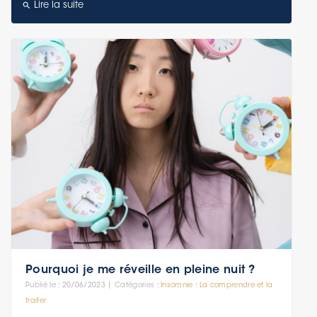
search
Lire la suite
Pourquoi je me réveille en pleine nuit ?
Publié le : 20/06/2023 | Catégories :
Insomnie : La comprendre et la
traiter