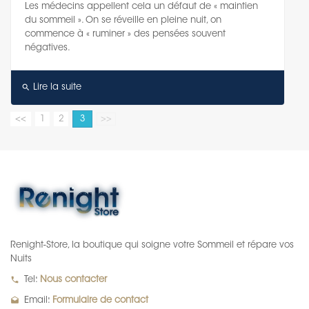
Les médecins appellent cela un défaut de « maintien
du sommeil ». On se réveille en pleine nuit, on
commence à « ruminer » des pensées souvent
négatives.
search
Lire la suite
<<
1
2
3
>>
Renight-Store, la boutique qui soigne votre Sommeil et répare vos
Nuits
local_phone
Tel:
Nous contacter
drafts
Email:
Formulaire de contact