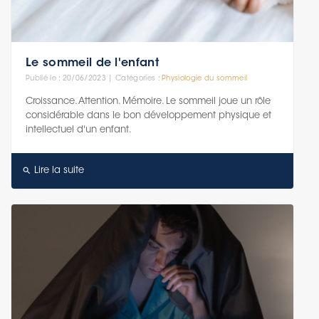
Le sommeil de l'enfant
Publié le : 20/06/2023 | Catégories :
Physiologie du sommeil
Croissance. Attention. Mémoire. Le sommeil joue un rôle
considérable dans le bon développement physique et
intellectuel d'un enfant.
search
Lire la suite