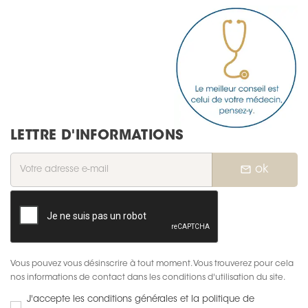
LETTRE D'INFORMATIONS
mail_outline
ok
Vous pouvez vous désinscrire à tout moment. Vous trouverez pour cela
nos informations de contact dans les conditions d'utilisation du site.
J'accepte les conditions générales et la politique de