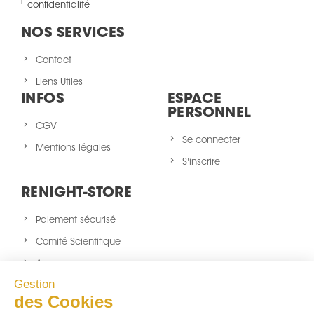
confidentialité
NOS SERVICES
Contact
Liens Utiles
INFOS
ESPACE
PERSONNEL
CGV
Se connecter
Mentions légales
S'inscrire
RENIGHT-STORE
Paiement sécurisé
Comité Scientifique
A propos
Gestion
Nouveaux produits
des Cookies
sitemap