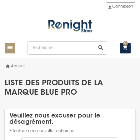
person
Connexion
0
view_headline
search
shopping_cart
home
Accueil
LISTE DES PRODUITS DE LA
MARQUE BLUE PRO
Veuillez nous excuser pour le
désagrément.
Effectuez une nouvelle recherche