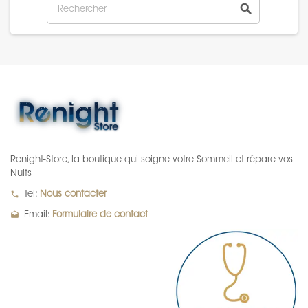
search
Renight-Store, la boutique qui soigne votre Sommeil et répare vos
Nuits
local_phone
Tel:
Nous contacter
drafts
Email:
Formulaire de contact