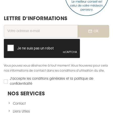
LETTRE D'INFORMATIONS
mail_outline
ok
Vous pouvez vous désinscrire à tout moment. Vous trouverez pour cela
nos informations de contact dans les conditions d'utilisation du site.
J'accepte les conditions générales et la politique de
confidentialité
NOS SERVICES
Contact
Liens Utiles