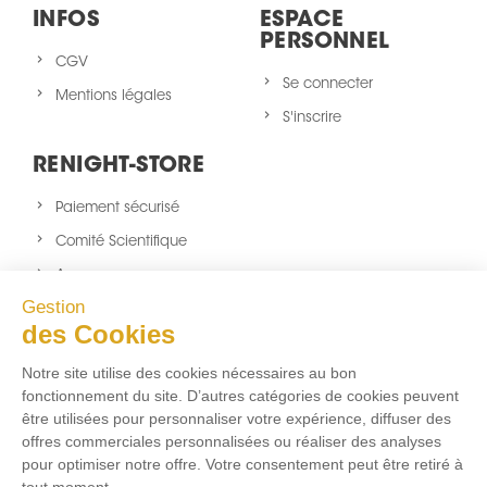
INFOS
ESPACE
PERSONNEL
CGV
Se connecter
Mentions légales
S'inscrire
RENIGHT-STORE
Paiement sécurisé
Comité Scientifique
A propos
Gestion
Nouveaux produits
des Cookies
sitemap
Notre site utilise des cookies nécessaires au bon
NOUS SUIVRE
fonctionnement du site. D’autres catégories de cookies peuvent
être utilisées pour personnaliser votre expérience, diffuser des
Facebook
Twitter
Instagram
offres commerciales personnalisées ou réaliser des analyses
pour optimiser notre offre. Votre consentement peut être retiré à