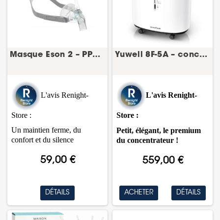
Masque Eson 2 – PPC nasal – Fisher & Paykel
Yuwell 8F-5A – concentrateur d’oxygène 5 L
L'avis Renight-
L'avis Renight-
Store :
Store :
Un maintien ferme, du
Petit, élégant, le premium
confort et du silence
du concentrateur !
59,00 €
559,00 €
DÉTAILS
ACHETER
DÉTAILS