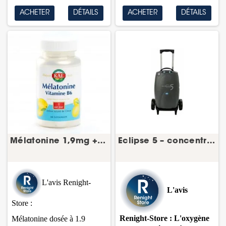
ACHETER
DÉTAILS
ACHETER
DÉTAILS
Mélatonine 1,9mg + vitamine B6 60 losanges...
Eclipse 5 – concentrateur d’oxygène portable –...
L'avis Renight-
L'avis
Store :
Renight-Store : L'oxygène
Mélatonine dosée à 1.9