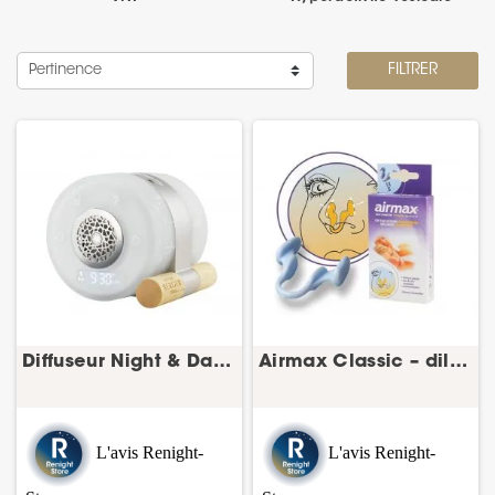
Pertinence
FILTRER
Diffuseur Night & Day BERGER – diffuseur masque...
Airmax Classic – dilatateur nasal anti-ronflement
L'avis Renight-
L'avis Renight-