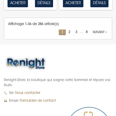
ACHETER
DÉTAILS
ACHETER
DÉTAILS
Affichage 1-36 de 286 article(s)
navigate_next
…
1
2
3
8
SUIVANT
Renight-Store, la boutique qui soigne votre Sommeil et répare vos
Nuits
local_phone
Tel:
Nous contacter
drafts
Email:
Formulaire de contact