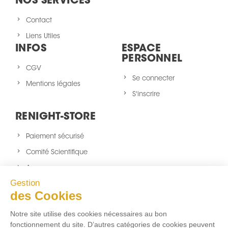
NOS SERVICES
Contact
Liens Utiles
INFOS
ESPACE
PERSONNEL
CGV
Se connecter
Mentions légales
S'inscrire
RENIGHT-STORE
Paiement sécurisé
Comité Scientifique
A propos
Gestion
Nouveaux produits
des Cookies
sitemap
Notre site utilise des cookies nécessaires au bon
NOUS SUIVRE
fonctionnement du site. D’autres catégories de cookies peuvent