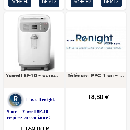
ACHETER
DÉTAILS
ACHETER
DÉTAILS
Yuwell 8F-10 – concentrateur d’oxygène 10 L
Télésuivi PPC 1 an – suivi du traitement
118,80 €
L'avis Renight-
Store : Yuwell 8F-10
respirez en confiance !
1 169,00 €