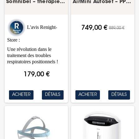
Somnibel – thérapie positionnelle anti-ronflement
AirMini AutoSet – PPC de voyage pour l’apnée du...
L'avis Renight-
749,00 €
889,00 €
Store :
Une révolution dans le
traitement des troubles
respiratoires positionnels !
179,00 €
ACHETER
DÉTAILS
ACHETER
DÉTAILS