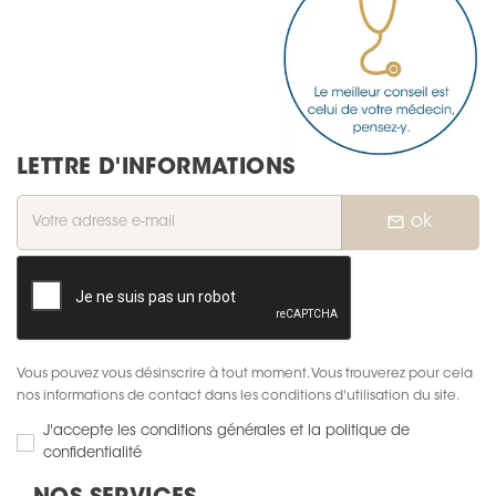
LETTRE D'INFORMATIONS
mail_outline
ok
Vous pouvez vous désinscrire à tout moment. Vous trouverez pour cela
nos informations de contact dans les conditions d'utilisation du site.
J'accepte les conditions générales et la politique de
confidentialité