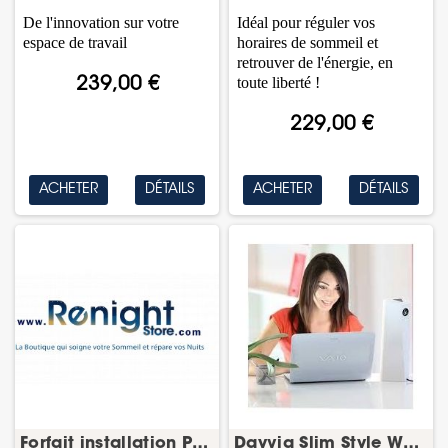
De l'innovation sur votre
Idéal pour réguler vos
espace de travail
horaires de sommeil et
retrouver de l'énergie, en
toute liberté !
239,00 €
229,00 €
ACHETER
DÉTAILS
ACHETER
DÉTAILS
Forfait installation PPC – mise en service à...
Dayvia Slim Style White 3 – lampe de...