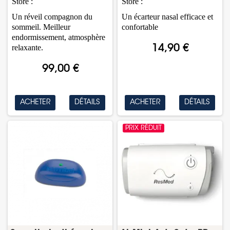
Store
:
Store :
Un réveil compagnon du
Un écarteur nasal efficace et
sommeil. Meilleur
confortable
endormissement, atmosphère
relaxante.
14,90 €
99,00 €
ACHETER
DÉTAILS
ACHETER
DÉTAILS
PRIX RÉDUIT