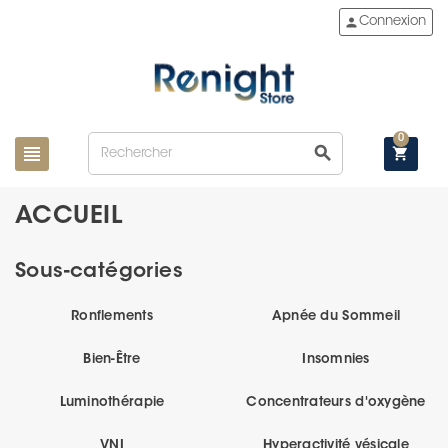
person
Connexion
0
view_headline
search
shopping_cart
ACCUEIL
Sous-catégories
Ronflements
Apnée du Sommeil
Bien-Être
Insomnies
Luminothérapie
Concentrateurs d'oxygène
VNI
Hyperactivité vésicale