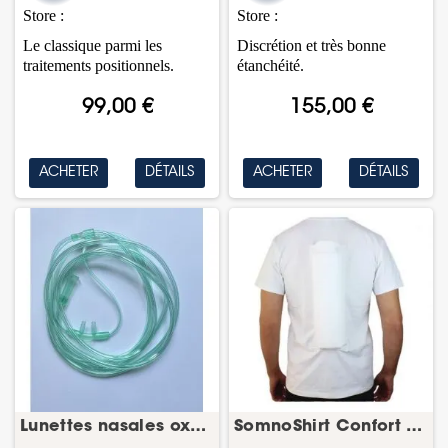
Store :
Store :
Le classique parmi les
Discrétion et très bonne
traitements positionnels.
étanchéité.
99,00 €
155,00 €
ACHETER
DÉTAILS
ACHETER
DÉTAILS
Lunettes nasales oxygène – lot de 5
SomnoShirt Confort avec coussin d'air –...