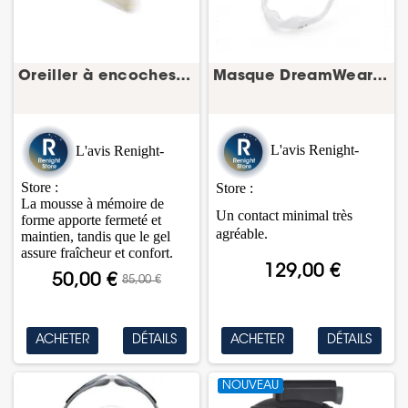
Oreiller à encoches gel – spécial PPC/CPAP
Masque DreamWear Nasal FitPack – masque PPC...
L'avis Renight-
L'avis Renight-
Store :
Store :
La mousse à mémoire de
Un contact minimal très
forme apporte fermeté et
agréable.
maintien, tandis que le gel
assure fraîcheur et confort.
129,00 €
50,00 €
85,00 €
ACHETER
DÉTAILS
ACHETER
DÉTAILS
NOUVEAU