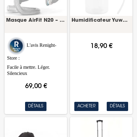
Masque AirFit N20 – PPC nasal – ResMed
Humidificateur Yuwell 8F-5A – oxygénothérapie
L'avis Renight-
18,90 €
Store :
Facile à mettre. Léger.
Silencieux
69,00 €
DÉTAILS
ACHETER
DÉTAILS