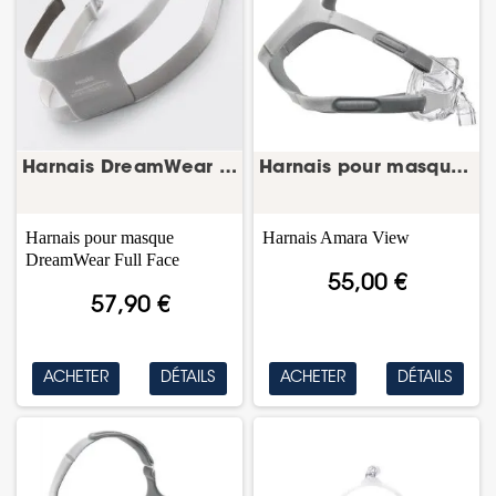
Harnais DreamWear Full Face – harnais masque...
Harnais pour masque CPAP Amara View – Philips
Harnais pour masque
Harnais Amara View
DreamWear Full Face
55,00 €
57,90 €
ACHETER
DÉTAILS
ACHETER
DÉTAILS