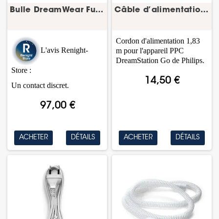
Bulle DreamWear Full Face – bulle/coussin...
Câble d’alimentation DreamStation Go 1,83 m –...
Cordon d'alimentation 1,83
L'avis Renight-
m pour l'appareil PPC
DreamStation Go de Philips.
Store :
14,50 €
Un contact discret.
97,00 €
ACHETER
DÉTAILS
ACHETER
DÉTAILS