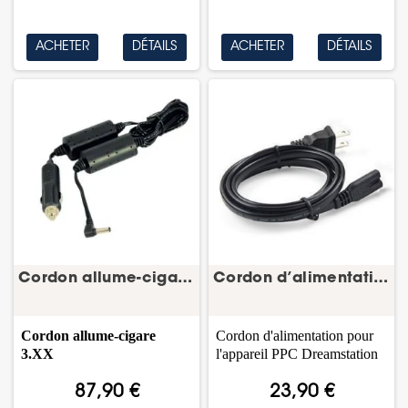
ACHETER
DÉTAILS
ACHETER
DÉTAILS
Cordon allume-cigare 3.XX pour System One 60...
Cordon d’alimentation DreamStation – Philips
Cordon
allume-cigare
Cordon d'alimentation pour
3.XX
l'appareil PPC Dreamstation
87,90 €
23,90 €