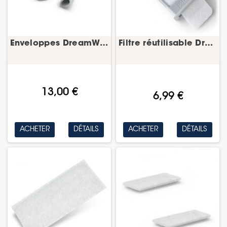
Enveloppes DreamWear – masque PPC nasal – Philips
Filtre réutilisable DreamStation 2 – Philips
13,00 €
6,99 €
ACHETER
DÉTAILS
ACHETER
DÉTAILS