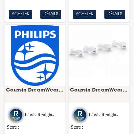
ACHETER
DÉTAILS
ACHETER
DÉTAILS
Coussin DreamWear Narinaire silicone pour...
Coussin DreamWear nasal – bulle/coussin masque...
L'avis Renight-
L'avis Renight-
Store :
Store :