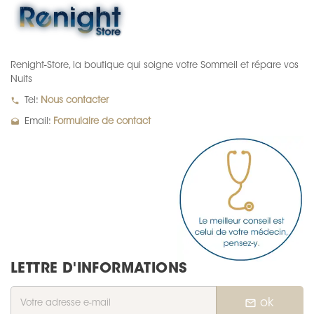
Renight-Store, la boutique qui soigne votre Sommeil et répare vos
Nuits
local_phone
Tel:
Nous contacter
drafts
Email:
Formulaire de contact
LETTRE D'INFORMATIONS
mail_outline
ok