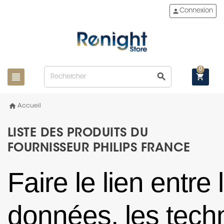
person
Connexion
0
view_headline
search
shopping_cart
home
Accueil
LISTE DES PRODUITS DU
FOURNISSEUR PHILIPS FRANCE
Faire le lien entre 
données, les tech