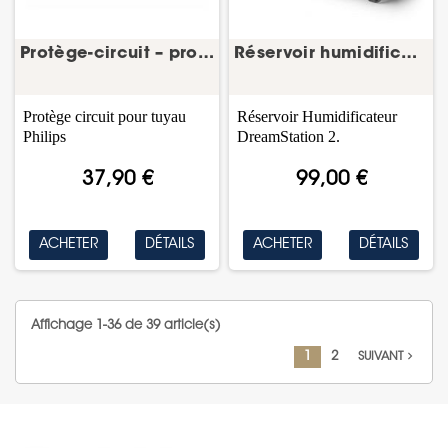
Protège-circuit – protection tuyau CPAP
Réservoir humidificateur DreamStation 2 – Philips
Protège circuit pour tuyau
Réservoir Humidificateur
Philips
DreamStation 2.
37,90 €
99,00 €
ACHETER
DÉTAILS
ACHETER
DÉTAILS
Affichage 1-36 de 39 article(s)
navigate_next
1
2
SUIVANT