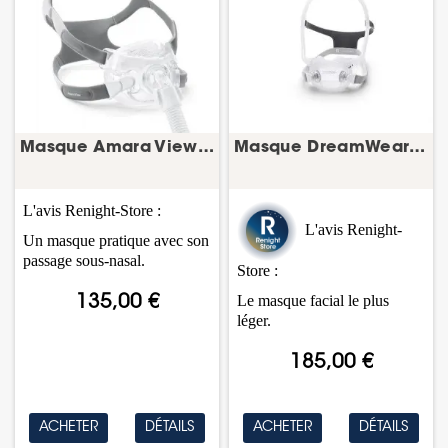
Masque Amara View – PPC facial – Philips
Masque DreamWear Full Face – PPC facial – Philips
L'avis Renight-Store :
L'avis Renight-
Un masque pratique avec son
passage sous-nasal.
Store :
Le masque facial le plus
135,00 €
léger.
185,00 €
ACHETER
DÉTAILS
ACHETER
DÉTAILS