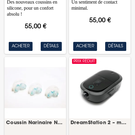
Des nouveaux coussins en
Un sentiment de contact
silicone, pour un confort
minimal.
absolu !
55,00 €
55,00 €
ACHETER
DÉTAILS
ACHETER
DÉTAILS
PRIX RÉDUIT
Coussin Narinaire Nuance Pro – bulle/coussin...
DreamStation 2 – machine PPC automatique – Philips