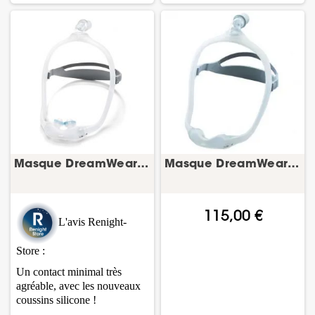
Masque DreamWear Narinaire silicone FitPack –...
Masque DreamWear Nasal (avec conduit Taille M)...
115,00 €
L'avis Renight-
Store :
Un contact minimal très
agréable, avec les nouveaux
coussins silicone !