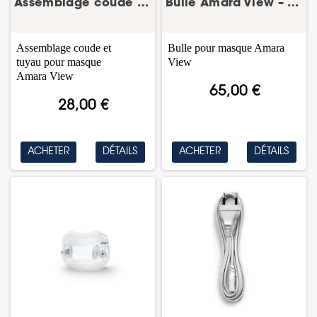
Assemblage coude et tuyau Amara View – Philips
Bulle Amara View – bulle/coussin masque CPAP –...
Assemblage coude et
Bulle pour masque Amara
tuyau pour masque
View
Amara
View
65,00 €
28,00 €
ACHETER
DÉTAILS
ACHETER
DÉTAILS