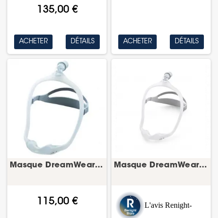
135,00 €
ACHETER
DÉTAILS
ACHETER
DÉTAILS
Masque DreamWear Nasal (avec conduit Taille S)...
Masque DreamWear Nasal FitPack – masque PPC...
115,00 €
L'avis Renight-