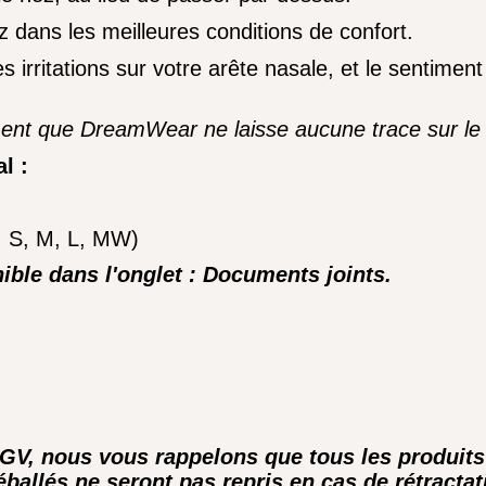
ez dans les meilleures conditions de confort.
les irritations sur votre arête nasale, et le sentim
iment que DreamWear ne laisse aucune trace sur le
l :
r, S, M, L, MW)
ible dans l'onglet : Documents joints.
CGV, nous vous rappelons que tous les produit
ballés ne seront pas repris en cas de rétractat