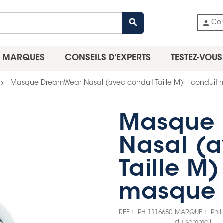
search
person
Co
MARQUES
CONSEILS D'EXPERTS
TESTEZ-VOUS
evron_right
Masque DreamWear Nasal (avec conduit Taille M) – conduit 
Masque
Nasal (a
Taille M)
masque 
REF :
PH 1116680
MARQUE :
Phi
du sommeil