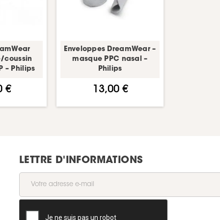
eamWear
Enveloppes DreamWear –
e/coussin
masque PPC nasal –
– Philips
Philips
0 €
13,00 €
LETTRE D'INFORMATIONS