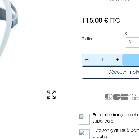
115,00 €
TTC
S
Tailles
remove
add
Découvrir no
Entreprise française et 
supérieure
Livraison gratuite à part
d’achat