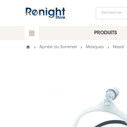
view_headline
PRODUITS
home
chevron_right
chevron_right
chevron_right
ch
Apnée du Sommeil
Masques
Nasal