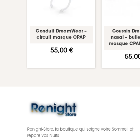
Conduit DreamWear –
Coussin Dr
circuit masque CPAP
nasal – bull
masque CPAP 
55,00 €
55,0
Renight-Store, la boutique qui soigne votre Sommeil et
répare vos Nuits