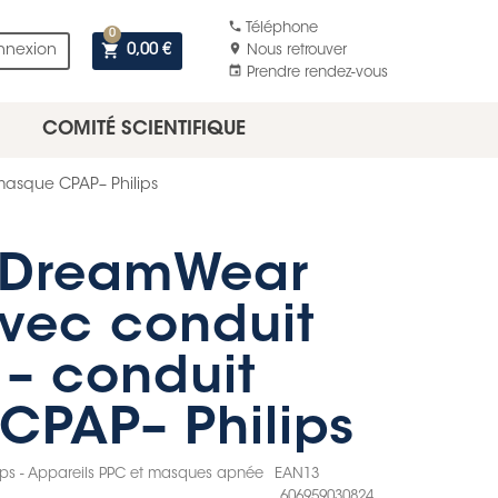
phone
Téléphone
0
shopping_cart
location_on
nnexion
0,00 €
Nous retrouver
event
Prendre rendez-vous
COMITÉ SCIENTIFIQUE
masque CPAP– Philips
 DreamWear
vec conduit
 – conduit
CPAP– Philips
lips - Appareils PPC et masques apnée
EAN13
606959030824