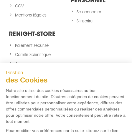
PERSONNEL
CGV
Se connecter
Mentions légales
S'inscrire
RENIGHT-STORE
Paiement sécurisé
Comité Scientifique
A propos
Gestion
Nouveaux produits
des Cookies
sitemap
Notre site utilise des cookies nécessaires au bon
NOUS SUIVRE
fonctionnement du site. D’autres catégories de cookies peuvent
être utilisées pour personnaliser votre expérience, diffuser des
Facebook
Twitter
Instagram
offres commerciales personnalisées ou réaliser des analyses
pour optimiser notre offre. Votre consentement peut être retiré à
tout moment.
FLUX RSS
Pour modifier vos préférences par la suite, cliquez sur le lien