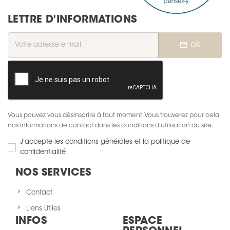
LETTRE D'INFORMATIONS
mail_outline
ok
Vous pouvez vous désinscrire à tout moment. Vous trouverez pour cela
nos informations de contact dans les conditions d'utilisation du site.
J'accepte les conditions générales et la politique de
confidentialité
NOS SERVICES
Contact
Liens Utiles
INFOS
ESPACE