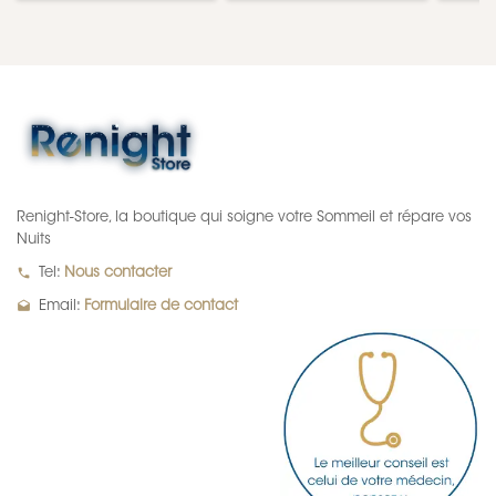
Renight-Store, la boutique qui soigne votre Sommeil et répare vos
Nuits
local_phone
Tel:
Nous contacter
drafts
Email:
Formulaire de contact