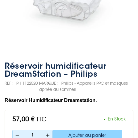
Réservoir humidificateur
DreamStation – Philips
REF :
PH 1122520
MARQUE :
Philips - Appareils PPC et masques
apnée du sommeil
Réservoir Humidificateur Dreamstation.
57,00 €
TTC
En Stock
remove
add
Ajouter au panier