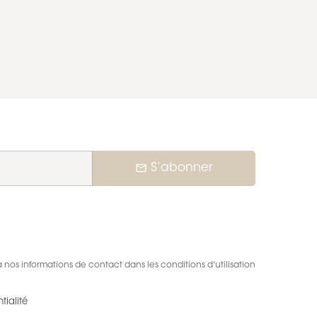
mail_outline
S’abonner
nos informations de contact dans les conditions d'utilisation
tialité