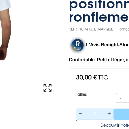
positionn
ronfleme
REF :
TOM 06 L
MARQUE :
Tomed
L'Avis Renight-Stor
Confortable. Petit et léger,
30,00 €
TTC
L
Tailles
remove
add
Découvrir no