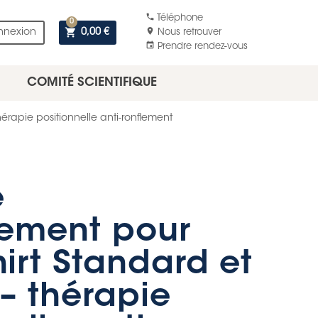
phone
Téléphone
0
shopping_cart
location_on
nnexion
0,00 €
Nous retrouver
event
Prendre rendez-vous
COMITÉ SCIENTIFIQUE
rapie positionnelle anti-ronflement
e
ement pour
rt Standard et
– thérapie