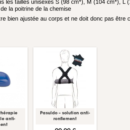
s les tailles unisexes S (98 cm*), M (104 cm*), L
de la poitrine de la chemise
être bien ajustée au corps et ne doit donc pas êtr
thérapie
Pasuldo – solution anti-
le anti-
ronflement
ment