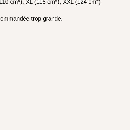
 (110 cm*), XL (116 cm*), XXL (124 cm*)
e commandée trop grande.