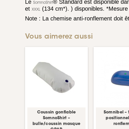
Le
® Standard est disponible dan
SomnoShirt
et
(134 cm*). ) disponibles. *Mesure 
XXXL
Note : La chemise anti-ronflement doit 
Vous aimerez aussi
Coussin gonflable
Somnibel – 
SomnoShirt –
positionnel
bulle/coussin masque
ronfle