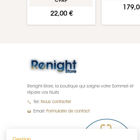
CPAP
179,0
22,00 €
Renight-Store, la boutique qui soigne votre Sommeil et
répare vos Nuits
local_phone
Tel:
Nous contacter
drafts
Email:
Formulaire de contact
Gestion