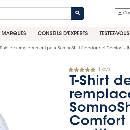
search
person
Co
MARQUES
CONSEILS D'EXPERTS
TESTEZ-VOUS
-Shirt de remplacement pour SomnoShirt Standard et Comfort – thé
1 avis
T-Shirt d
remplac
SomnoShi
Comfort 