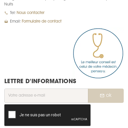
Nuits
local_phone
Tel:
Nous contacter
drafts
Email:
Formulaire de contact
LETTRE D'INFORMATIONS
mail_outline
ok