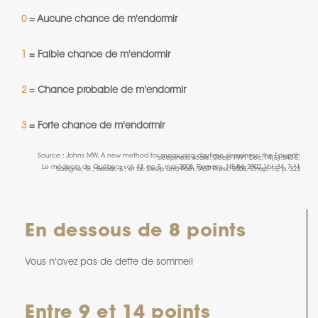
0
= Aucune chance de m'endormir
1
= Faible chance de m'endormir
2
= Chance probable de m'endormir
3
= Forte chance de m'endormir
Source : Johns MW. A new method for measuring daytime sleepiness: the Epworth
sleepiness scale. Sleep 1991 Dec;14(6):540-5.
Le médecin du Québec, vol. 43, no 5, mai 2008, Flemons. NEJM. 2002, Vol. 34, 7.*1
Lavigne, G., Sessle, B., et al. Sleep and Pain. IASP Press. 2008, Chap. 15, p. 323
En dessous de 8 points
Vous n'avez pas de dette de sommeil
Entre 9 et 14 points