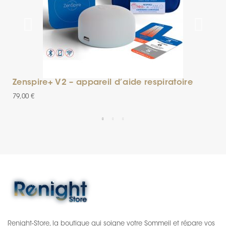
Zenspire+ V2 – appareil d’aide respiratoire
H
79,00 €
1
Renight-Store, la boutique qui soigne votre Sommeil et répare vos