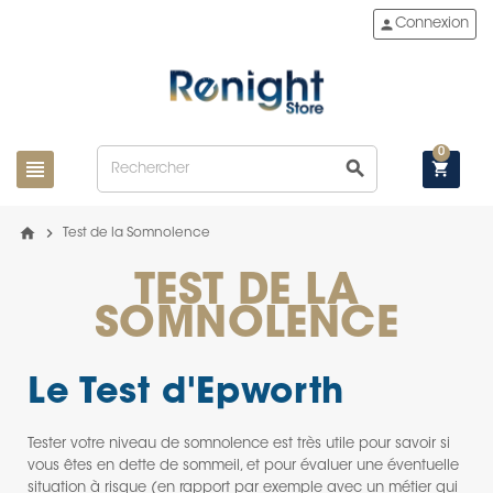
person
Connexion
0
view_headline
search
shopping_cart
home
chevron_right
Test de la Somnolence
TEST DE LA
SOMNOLENCE
Le Test d'Epworth
Tester votre niveau de somnolence est très utile pour savoir si
vous êtes en dette de sommeil, et pour évaluer une éventuelle
situation à risque (en rapport par exemple avec un métier qui