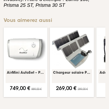
Prisma 25 ST, Prisma 30 ST
Vous aimerez aussi
AirMini AutoSet – PPC de voyage pour l’apnée du sommeil – ResMed
Chargeur solaire Pilot-24 Lite – batterie CPAP
749,00 €
269,00 €
889,00 €
289,00 €