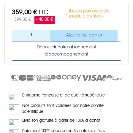
Il n'y a pas assez de
359,00 €
TTC
produits en stock.
399,00 €
- 40,00 €
remove
add
Ajouter au panier
Découvrir notre abonnement
d'accompagnement
Entreprise française et de qualité supérieure
Nos produits sont validées par notre comité
scientifique
Livraison gratuite à partir de 100€ d’achat
Paiement 100% sécurisé en 3 ou 4x sans frais