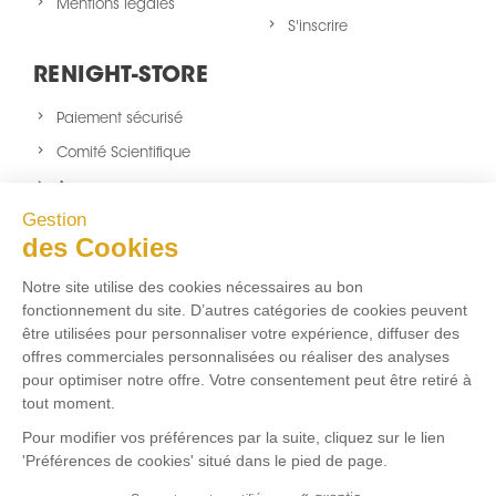
Mentions légales
S'inscrire
RENIGHT-STORE
Paiement sécurisé
Comité Scientifique
A propos
Gestion
Nouveaux produits
des Cookies
sitemap
Notre site utilise des cookies nécessaires au bon
NOUS SUIVRE
fonctionnement du site. D’autres catégories de cookies peuvent
être utilisées pour personnaliser votre expérience, diffuser des
Facebook
Twitter
Instagram
offres commerciales personnalisées ou réaliser des analyses
pour optimiser notre offre. Votre consentement peut être retiré à
tout moment.
FLUX RSS
Pour modifier vos préférences par la suite, cliquez sur le lien
'Préférences de cookies' situé dans le pied de page.
Aucun flux RSS ajouté