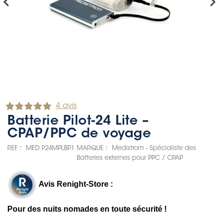
hevron_left
chevron_rig
4 avis
Batterie Pilot-24 Lite –
CPAP/PPC de voyage
REF :
MED P24MPLBP1
MARQUE :
Medistrom - Spécialiste des
Batteries externes pour PPC / CPAP
Avis Renight-Store :
Pour des nuits nomades en toute sécurité !