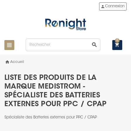
person
Connexion
0
view_headline
search
shopping_cart
home
Accueil
LISTE DES PRODUITS DE LA
MARQUE MEDISTROM -
SPÉCIALISTE DES BATTERIES
EXTERNES POUR PPC / CPAP
Spécialiste des Batteries externes pour PPC / CPAP