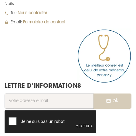
Nuits
local_phone
Tel:
Nous contacter
drafts
Email:
Formulaire de contact
LETTRE D'INFORMATIONS
mail_outline
ok