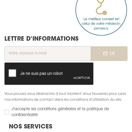
LETTRE D'INFORMATIONS
mail_outline
ok
Vous pouvez vous désinscrire à tout moment. Vous trouverez pour cela
nos informations de contact dans les conditions d'utilisation du site.
J'accepte les conditions générales et la politique de
confidentialité
NOS SERVICES