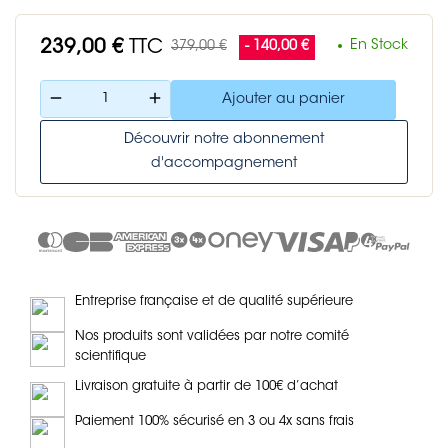
239,00 €
TTC
En Stock
379,00 €
- 140,00 €
remove
add
Ajouter au panier
Découvrir notre abonnement
d'accompagnement
Entreprise française et de qualité supérieure
Nos produits sont validées par notre comité
scientifique
Livraison gratuite à partir de 100€ d’achat
Paiement 100% sécurisé en 3 ou 4x sans frais