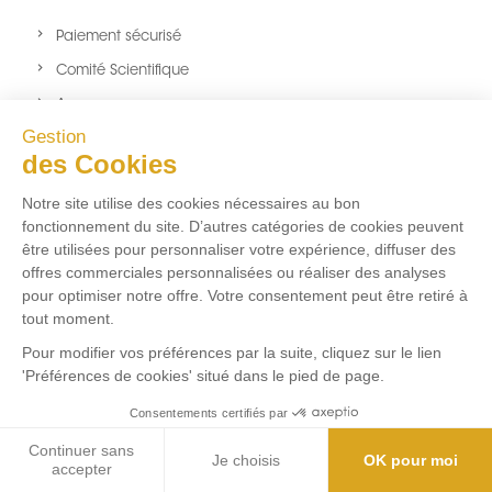
Paiement sécurisé
Comité Scientifique
A propos
Gestion
Nouveaux produits
des Cookies
sitemap
Notre site utilise des cookies nécessaires au bon
NOUS SUIVRE
fonctionnement du site. D’autres catégories de cookies peuvent
être utilisées pour personnaliser votre expérience, diffuser des
Facebook
Twitter
Instagram
offres commerciales personnalisées ou réaliser des analyses
pour optimiser notre offre. Votre consentement peut être retiré à
tout moment.
FLUX RSS
Pour modifier vos préférences par la suite, cliquez sur le lien
'Préférences de cookies' situé dans le pied de page.
Aucun flux RSS ajouté
Consentements certifiés par
Marchand approuvé par la Société des Avis Garantis,
cliquez ici
pour vérifier
.
Continuer sans
Je choisis
OK pour moi
9.5
/10 (597 avis)
★★★★★
accepter