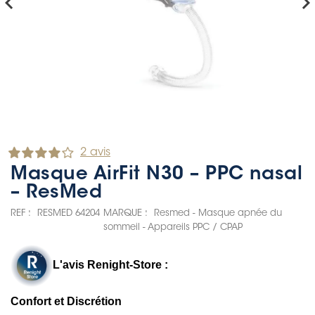
hevron_left
chevron_rig
2 avis
Masque AirFit N30 – PPC nasal
– ResMed
REF :
RESMED 64204
MARQUE :
Resmed - Masque apnée du
sommeil - Appareils PPC / CPAP
L'avis Renight-Store :
Confort et Discrétion