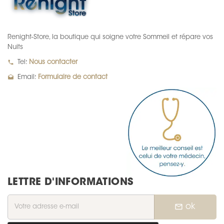
Renight-Store, la boutique qui soigne votre Sommeil et répare vos
Nuits
local_phone
Tel:
Nous contacter
drafts
Email:
Formulaire de contact
LETTRE D'INFORMATIONS
mail_outline
ok