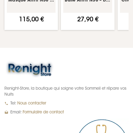
Masque AirFit N30 – PPC nasal – ResMed
Bulle AirFit N30 – bulle/coussin masque CPAP – ResMed
115,00 €
27,90 €
Renight-Store, la boutique qui soigne votre Sommeil et répare vos
Nuits
local_phone
Tel:
Nous contacter
drafts
Email:
Formulaire de contact