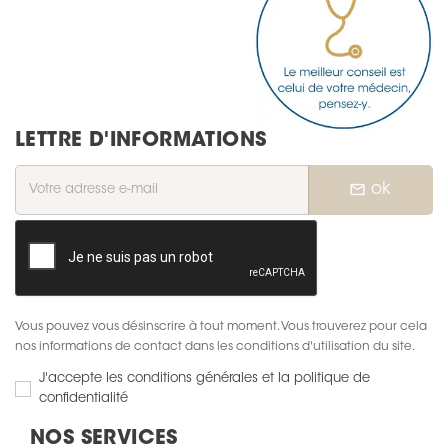
LETTRE D'INFORMATIONS
mail_outline
ok
Vous pouvez vous désinscrire à tout moment. Vous trouverez pour cela
nos informations de contact dans les conditions d'utilisation du site.
J'accepte les conditions générales et la politique de
confidentialité
NOS SERVICES