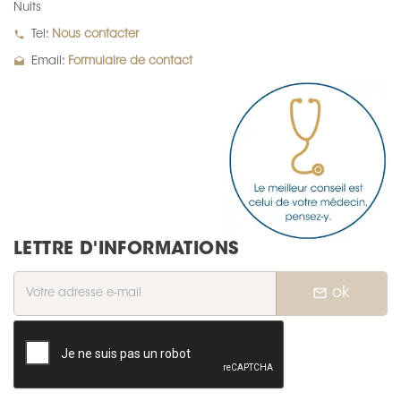
Nuits
local_phone
Tel:
Nous contacter
drafts
Email:
Formulaire de contact
LETTRE D'INFORMATIONS
mail_outline
ok