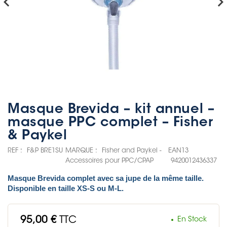
hevron_left
chevron_rig
Masque Brevida – kit annuel –
masque PPC complet – Fisher
& Paykel
REF :
F&P BRE1SU
MARQUE :
Fisher and Paykel -
EAN13
Accessoires pour PPC/CPAP
9420012436337
Masque
Brevida
complet avec sa jupe de la même taille.
Disponible en taille XS-S ou M-L.
95,00 €
TTC
En Stock