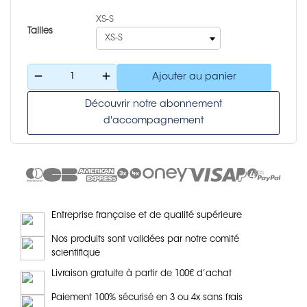
XS-S
Tailles
remove
add
Ajouter au panier
Découvrir notre abonnement
d'accompagnement
Entreprise française et de qualité supérieure
Nos produits sont validées par notre comité
scientifique
Livraison gratuite à partir de 100€ d’achat
Paiement 100% sécurisé en 3 ou 4x sans frais