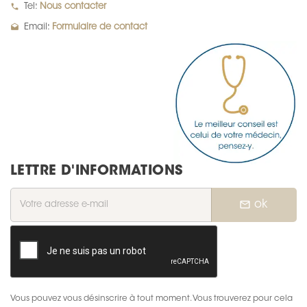
local_phone
Tel:
Nous contacter
drafts
Email:
Formulaire de contact
LETTRE D'INFORMATIONS
mail_outline
ok
Vous pouvez vous désinscrire à tout moment. Vous trouverez pour cela