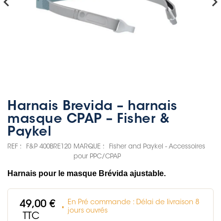
hevron_left
chevron_rig
Harnais Brevida – harnais
masque CPAP – Fisher &
Paykel
REF :
F&P 400BRE120
MARQUE :
Fisher and Paykel - Accessoires
pour PPC/CPAP
Harnais pour le masque Brévida ajustable.
En Pré commande : Délai de livraison 8
49,00 €
jours ouvrés
TTC