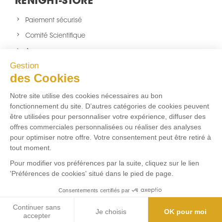
RENIGHT-STORE
Paiement sécurisé
Comité Scientifique
A propos
Gestion
Nouveaux produits
des Cookies
sitemap
Notre site utilise des cookies nécessaires au bon
NOUS SUIVRE
fonctionnement du site. D’autres catégories de cookies peuvent
être utilisées pour personnaliser votre expérience, diffuser des
Facebook
Twitter
Instagram
offres commerciales personnalisées ou réaliser des analyses
pour optimiser notre offre. Votre consentement peut être retiré à
tout moment.
FLUX RSS
Pour modifier vos préférences par la suite, cliquez sur le lien
'Préférences de cookies' situé dans le pied de page.
Aucun flux RSS ajouté
Consentements certifiés par
Marchand approuvé par la Société des Avis Garantis,
cliquez ici
pour vérifier
.
Continuer sans
Je choisis
OK pour moi
9.5
/10 (597 avis)
★★★★★
accepter