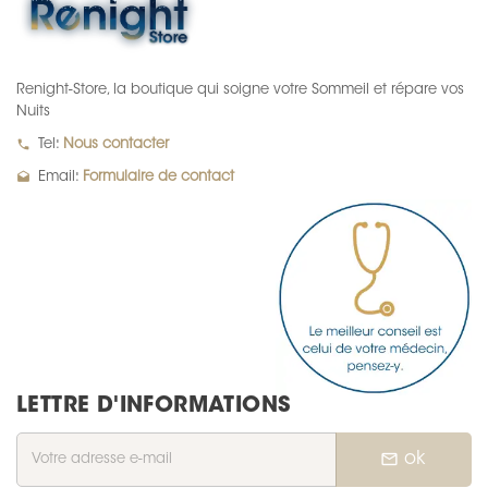
Renight-Store, la boutique qui soigne votre Sommeil et répare vos
Nuits
local_phone
Tel:
Nous contacter
drafts
Email:
Formulaire de contact
LETTRE D'INFORMATIONS
mail_outline
ok