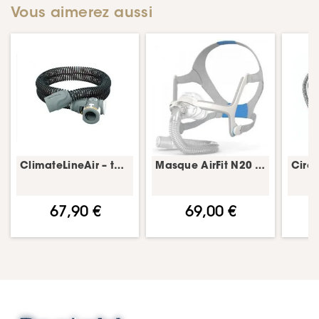
Vous aimerez aussi
ClimateLineAir – tuyau chauffant CPAP – ResMed
Masque AirFit N20 – PPC nasal – ResMed
67,90 €
69,00 €