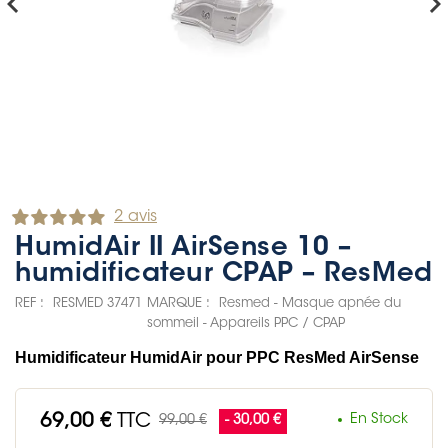
hevron_left
chevron_rig
2 avis
HumidAir II AirSense 10 –
humidificateur CPAP – ResMed
REF :
RESMED 37471
MARQUE :
Resmed - Masque apnée du
sommeil - Appareils PPC / CPAP
Humidificateur HumidAir pour PPC ResMed AirSense
69,00 €
TTC
En Stock
99,00 €
- 30,00 €