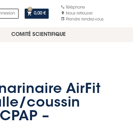
phone
Téléphone
0
shopping_cart
location_on
nnexion
0,00 €
Nous retrouver
event
Prendre rendez-vous
COMITÉ SCIENTIFIQUE
arinaire AirFit
ulle/coussin
CPAP –