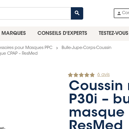
search
person
Co
MARQUES
CONSEILS D'EXPERTS
TESTEZ-VOUS
chevron_right
ssoires pour Masques PPC
Bulle-Jupe-Corps-Coussin
asque CPAP – ResMed
6 avis
Coussin n
P30i – b
masque 
ResMed