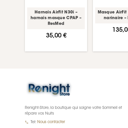
Harnais AirFit N30i –
Masque AirFit
harnais masque CPAP –
narinaire 
ResMed
135,0
35,00 €
Renight-Store, la boutique qui soigne votre Sommeil et
répare vos Nuits
local_phone
Tel:
Nous contacter