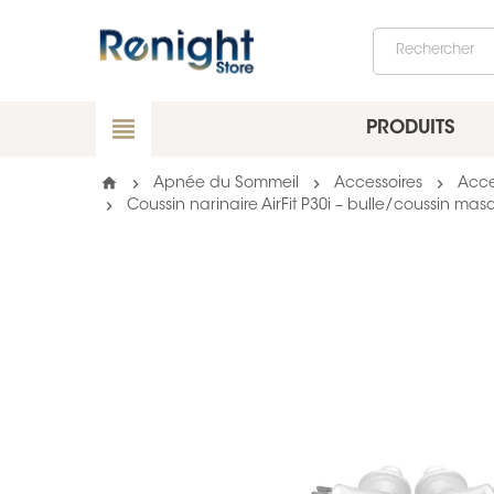
view_headline
PRODUITS
home
chevron_right
chevron_right
chevron_right
Apnée du Sommeil
Accessoires
Acce
chevron_right
Coussin narinaire AirFit P30i – bulle/coussin m