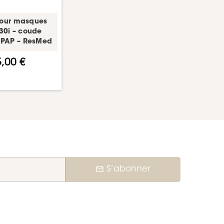
our masques
N30i – coude
PAP – ResMed
,00 €
mail_outline
S’abonner