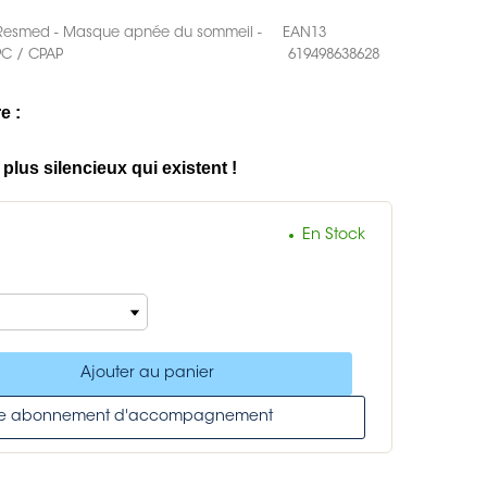
Resmed - Masque apnée du sommeil -
EAN13
PC / CPAP
619498638628
e :
plus silencieux qui existent !
En Stock
Ajouter au panier
tre abonnement d'accompagnement