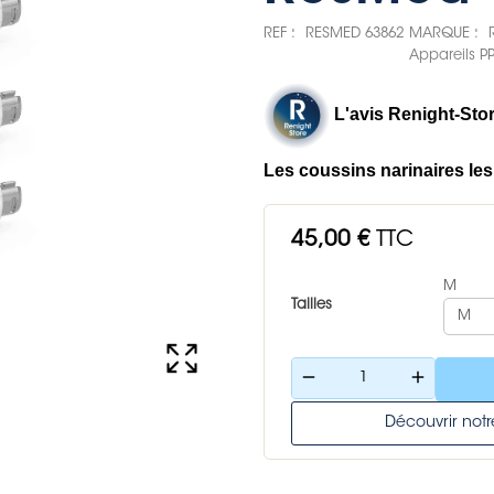
REF :
RESMED 63862
MARQUE :
Appareils P
L'avis Renight-Stor
Les coussins narinaires les 
45,00 €
TTC
M
Tailles
remove
add
Découvrir no