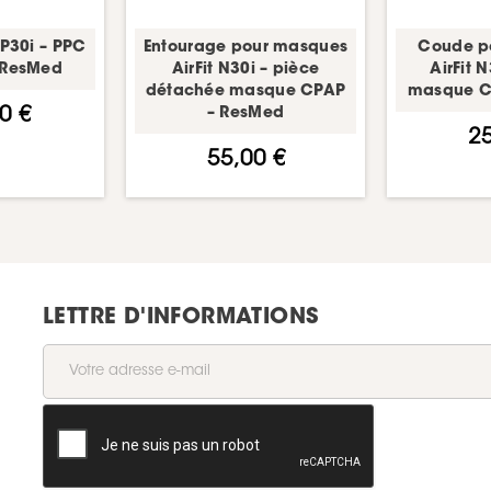
 P30i – PPC
Entourage pour masques
Coude p
– ResMed
AirFit N30i – pièce
AirFit 
détachée masque CPAP
masque C
0 €
– ResMed
25
55,00 €
LETTRE D'INFORMATIONS