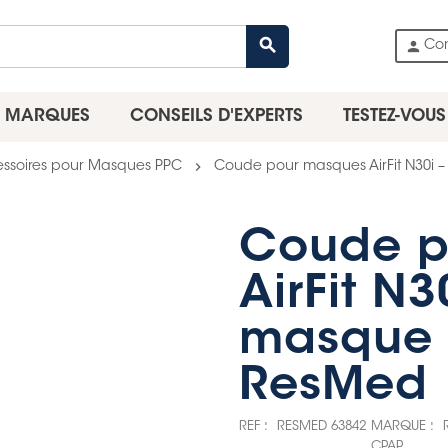
search
person
Co
MARQUES
CONSEILS D'EXPERTS
TESTEZ-VOUS
chevron_right
ssoires pour Masques PPC
Coude pour masques AirFit N30i
Coude p
AirFit N
masque 
ResMed
REF :
RESMED 63842
MARQUE :
CPAP