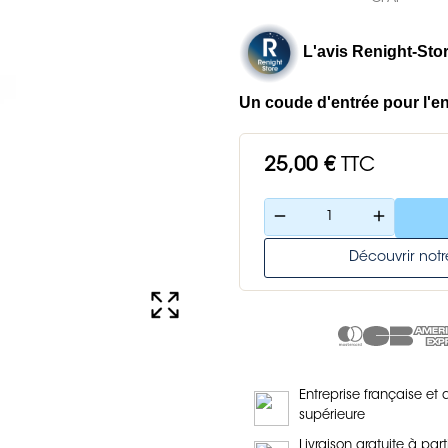
L'avis Renight-Stor
Un c
oude d'entrée pour l'e
25,00 €
TTC
remove
add
Découvrir no
Entreprise française et 
supérieure
Livraison gratuite à part