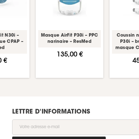
it N30i –
Masque AirFit P30i – PPC
Coussin na
ue CPAP –
narinaire – ResMed
P30i – b
ed
masque C
135,00 €
0 €
45
LETTRE D'INFORMATIONS