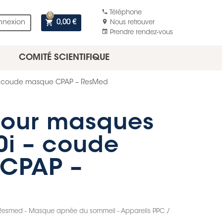
phone
Téléphone
0
shopping_cart
location_on
nnexion
0,00 €
Nous retrouver
event
Prendre rendez-vous
COMITÉ SCIENTIFIQUE
 – coude masque CPAP – ResMed
our masques
30i – coude
CPAP –
Resmed - Masque apnée du sommeil - Appareils PPC /