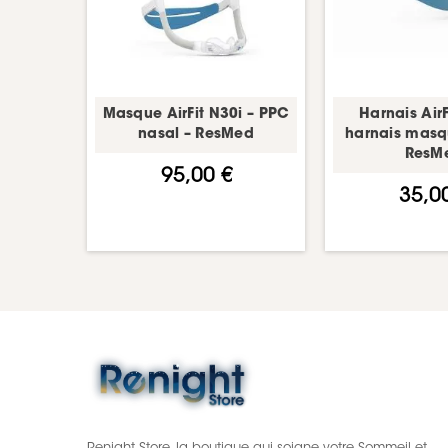
Masque AirFit N30i – PPC
Harnais AirF
nasal – ResMed
harnais masq
ResM
95,00 €
35,0