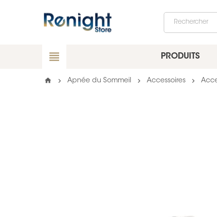
view_headline
PRODUITS
home
chevron_right
chevron_right
chevron_right
Apnée du Sommeil
Accessoires
Acce