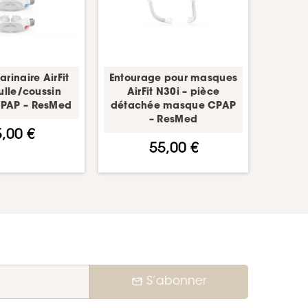
rinaire AirFit
Entourage pour masques
ulle/coussin
AirFit N30i – pièce
PAP – ResMed
détachée masque CPAP
– ResMed
,00 €
55,00 €
mail_outline
S’abonner