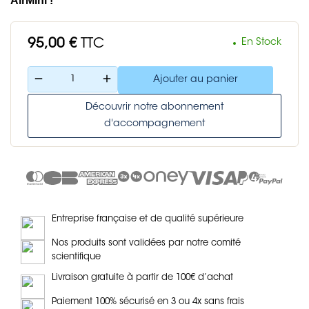
AirMini !
95,00 €
TTC
En Stock
remove
add
Ajouter au panier
Découvrir notre abonnement
d'accompagnement
Entreprise française et de qualité supérieure
Nos produits sont validées par notre comité
scientifique
Livraison gratuite à partir de 100€ d’achat
Paiement 100% sécurisé en 3 ou 4x sans frais