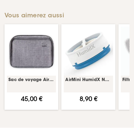
Vous aimerez aussi
Sac de voyage AirMini – ResMed
AirMini HumidX N20/N30/P10 – capsule humidification – ResMed
45,00 €
8,90 €