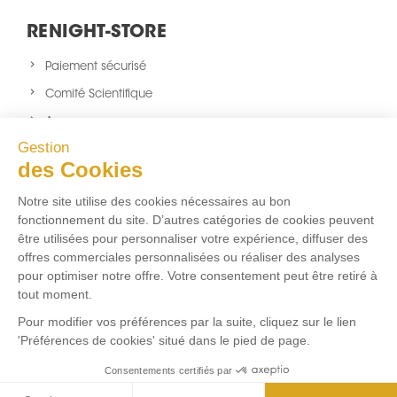
RENIGHT-STORE
Paiement sécurisé
Comité Scientifique
A propos
Gestion
Nouveaux produits
des Cookies
sitemap
Notre site utilise des cookies nécessaires au bon
NOUS SUIVRE
fonctionnement du site. D’autres catégories de cookies peuvent
être utilisées pour personnaliser votre expérience, diffuser des
Facebook
Twitter
Instagram
offres commerciales personnalisées ou réaliser des analyses
pour optimiser notre offre. Votre consentement peut être retiré à
tout moment.
FLUX RSS
Pour modifier vos préférences par la suite, cliquez sur le lien
'Préférences de cookies' situé dans le pied de page.
Aucun flux RSS ajouté
Consentements certifiés par
Marchand approuvé par la Société des Avis Garantis,
cliquez ici
pour vérifier
.