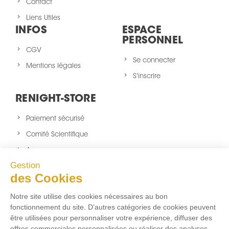
Contact
Liens Utiles
INFOS
ESPACE
PERSONNEL
CGV
Se connecter
Mentions légales
S'inscrire
RENIGHT-STORE
Paiement sécurisé
Comité Scientifique
A propos
Gestion
Nouveaux produits
des Cookies
sitemap
Notre site utilise des cookies nécessaires au bon
NOUS SUIVRE
fonctionnement du site. D’autres catégories de cookies peuvent
être utilisées pour personnaliser votre expérience, diffuser des
Facebook
Twitter
Instagram
offres commerciales personnalisées ou réaliser des analyses