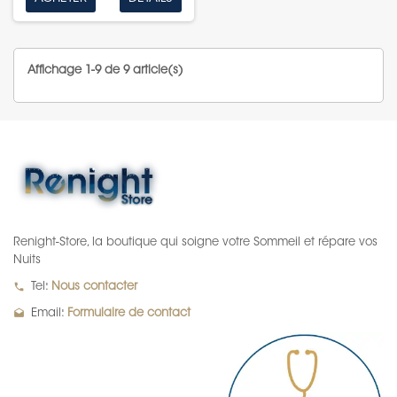
Affichage 1-9 de 9 article(s)
Renight-Store, la boutique qui soigne votre Sommeil et répare vos
Nuits
local_phone
Tel:
Nous contacter
drafts
Email:
Formulaire de contact