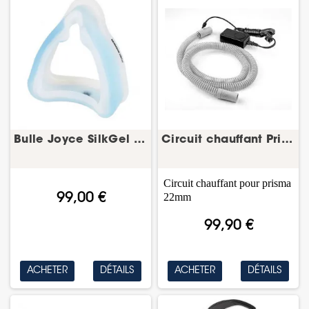
Bulle Joyce SilkGel Full Face – bulle/coussin...
Circuit chauffant Prisma complet – tuyau CPAP –...
Circuit chauffant pour prisma
22mm
99,00 €
99,90 €
ACHETER
DÉTAILS
ACHETER
DÉTAILS