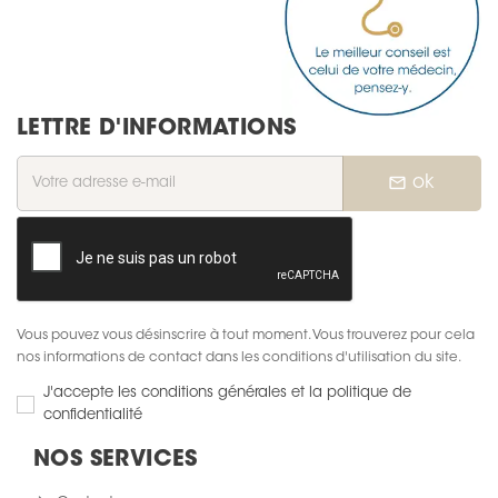
LETTRE D'INFORMATIONS
mail_outline
ok
Vous pouvez vous désinscrire à tout moment. Vous trouverez pour cela
nos informations de contact dans les conditions d'utilisation du site.
J'accepte les conditions générales et la politique de
confidentialité
NOS SERVICES