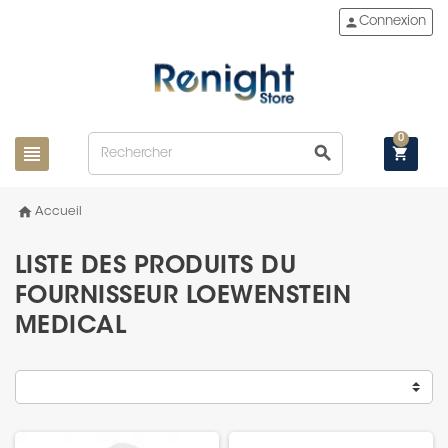
person
Connexion
0
view_headline
search
shopping_cart
home
Accueil
LISTE DES PRODUITS DU
FOURNISSEUR LOEWENSTEIN
MEDICAL