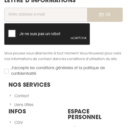
LETTRE D'INFORMATIONS
mail_outline
ok
Vous pouvez vous désinscrire à tout moment. Vous trouverez pour cela
nos informations de contact dans les conditions d'utilisation du site.
J'accepte les conditions générales et la politique de
confidentialité
NOS SERVICES
Contact
Liens Utiles
INFOS
ESPACE
PERSONNEL
CGV