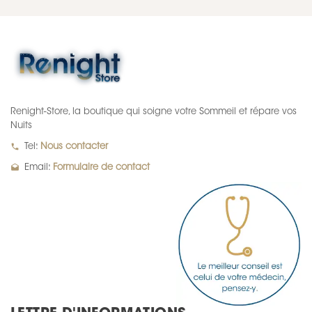
Renight-Store, la boutique qui soigne votre Sommeil et répare vos
Nuits
local_phone
Tel:
Nous contacter
drafts
Email:
Formulaire de contact