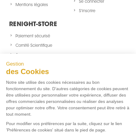
Se connecter
Mentions légales
S'inscrire
RENIGHT-STORE
Paiement sécurisé
Comité Scientifique
A propos
Gestion
Nouveaux produits
des Cookies
sitemap
Notre site utilise des cookies nécessaires au bon
NOUS SUIVRE
fonctionnement du site. D’autres catégories de cookies peuvent
être utilisées pour personnaliser votre expérience, diffuser des
Facebook
Twitter
Instagram
offres commerciales personnalisées ou réaliser des analyses
pour optimiser notre offre. Votre consentement peut être retiré à
tout moment.
FLUX RSS
Pour modifier vos préférences par la suite, cliquez sur le lien
'Préférences de cookies' situé dans le pied de page.
Aucun flux RSS ajouté