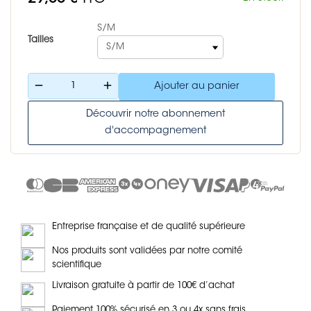
S/M
Tailles
remove
add
Ajouter au panier
Découvrir notre abonnement
d'accompagnement
Entreprise française et de qualité supérieure
Nos produits sont validées par notre comité
scientifique
Livraison gratuite à partir de 100€ d’achat
Paiement 100% sécurisé en 3 ou 4x sans frais