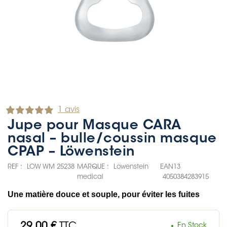
1 avis
Jupe pour Masque CARA
nasal – bulle/coussin masque
CPAP – Löwenstein
REF :
LOW WM 25238
MARQUE :
Lowenstein
EAN13
medical
4050384283915
Une matière douce et souple, pour éviter les fuites
29,00 €
TTC
En Stock