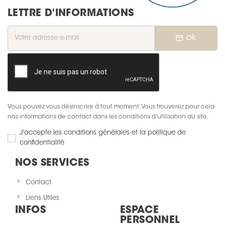
LETTRE D'INFORMATIONS
mail_outline
ok
Vous pouvez vous désinscrire à tout moment. Vous trouverez pour cela
nos informations de contact dans les conditions d'utilisation du site.
J'accepte les conditions générales et la politique de
confidentialité
NOS SERVICES
Contact
Liens Utiles
INFOS
ESPACE
PERSONNEL