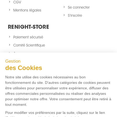
CGV
Se connecter
Mentions légales
S'inscrire
RENIGHT-STORE
Paiement sécurisé
Comité Scientifique
A propos
Gestion
Nouveaux produits
des Cookies
sitemap
Notre site utilise des cookies nécessaires au bon
NOUS SUIVRE
fonctionnement du site. D’autres catégories de cookies peuvent
être utilisées pour personnaliser votre expérience, diffuser des
Facebook
Twitter
Instagram
offres commerciales personnalisées ou réaliser des analyses
pour optimiser notre offre. Votre consentement peut être retiré à
tout moment.
FLUX RSS
Pour modifier vos préférences par la suite, cliquez sur le lien