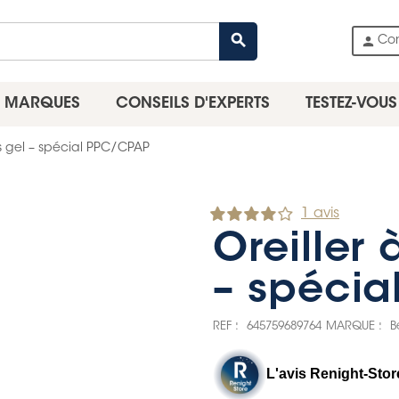
search
person
Co
MARQUES
CONSEILS D'EXPERTS
TESTEZ-VOUS
s gel – spécial PPC/CPAP
1 avis
Oreiller
– spéci
REF :
645759689764
MARQUE :
B
L'avis Renight-Stor