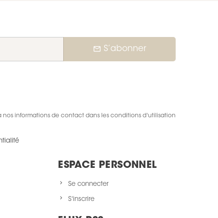
mail_outline
S’abonner
nos informations de contact dans les conditions d'utilisation
tialité
ESPACE PERSONNEL
Se connecter
S'inscrire