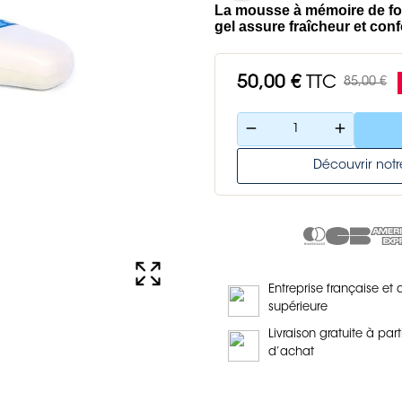
La mousse à mémoire de for
gel assure fraîcheur et conf
50,00 €
TTC
85,00 €
remove
add
Découvrir no
Entreprise française et 
supérieure
Livraison gratuite à part
d’achat