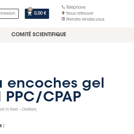
phone
Téléphone
0
shopping_cart
location_on
nnexion
0,00 €
Nous retrouver
event
Prendre rendez-vous
COMITÉ SCIENTIFIQUE
 à encoches gel
al PPC/CPAP
est in Rest - Oreillers
e :