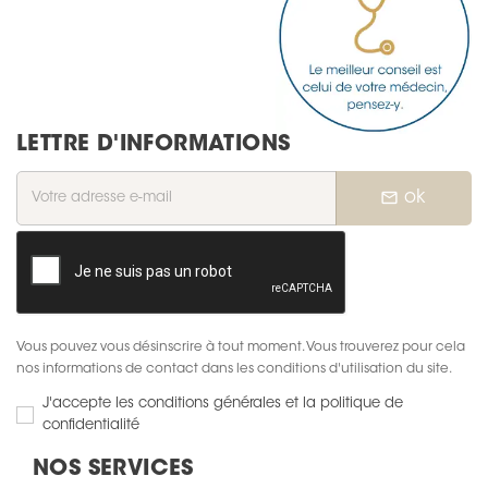
LETTRE D'INFORMATIONS
mail_outline
ok
Vous pouvez vous désinscrire à tout moment. Vous trouverez pour cela
nos informations de contact dans les conditions d'utilisation du site.
J'accepte les conditions générales et la politique de
confidentialité
NOS SERVICES