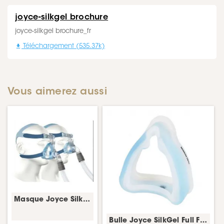
joyce-silkgel brochure
joyce-silkgel brochure_fr

Téléchargement (535.37k)
Vous aimerez aussi
Masque Joyce SilkGel Full Face – PPC facial – Löwenstein
Bulle Joyce SilkGel Full Face – bulle/coussin masque CPAP – Löwenstein