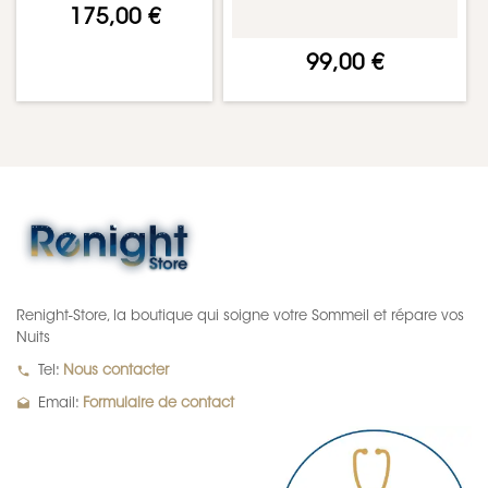
175,00 €
99,00 €
Renight-Store, la boutique qui soigne votre Sommeil et répare vos
Nuits
local_phone
Tel:
Nous contacter
drafts
Email:
Formulaire de contact