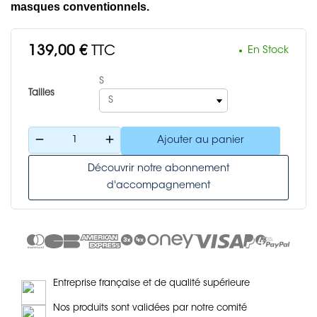
masques conventionnels.
139,00 €
TTC
En Stock
S
Tailles
remove
add
Ajouter au panier
Découvrir notre abonnement
d'accompagnement
Entreprise française et de qualité supérieure
Nos produits sont validées par notre comité