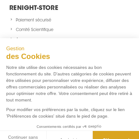
RENIGHT-STORE
Paiement sécurisé
Comité Scientifique
A propos
Gestion
Nouveaux produits
des Cookies
sitemap
Notre site utilise des cookies nécessaires au bon
NOUS SUIVRE
fonctionnement du site. D’autres catégories de cookies peuvent
être utilisées pour personnaliser votre expérience, diffuser des
Facebook
Twitter
Instagram
offres commerciales personnalisées ou réaliser des analyses
pour optimiser notre offre. Votre consentement peut être retiré à
tout moment.
FLUX RSS
Pour modifier vos préférences par la suite, cliquez sur le lien
'Préférences de cookies' situé dans le pied de page.
Aucun flux RSS ajouté
Consentements certifiés par
Marchand approuvé par la Société des Avis Garantis,
cliquez ici
pour vérifier
.
Continuer sans