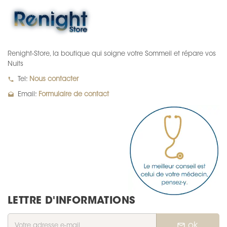
Renight-Store, la boutique qui soigne votre Sommeil et répare vos
Nuits
local_phone
Tel:
Nous contacter
drafts
Email:
Formulaire de contact
LETTRE D'INFORMATIONS
mail_outline
ok