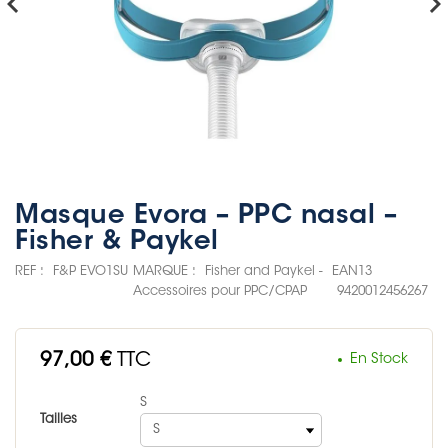
hevron_left
chevron_rig
Masque Evora – PPC nasal –
Fisher & Paykel
REF :
F&P EVO1SU
MARQUE :
Fisher and Paykel -
EAN13
Accessoires pour PPC/CPAP
9420012456267
97,00 €
TTC
En Stock
S
Tailles